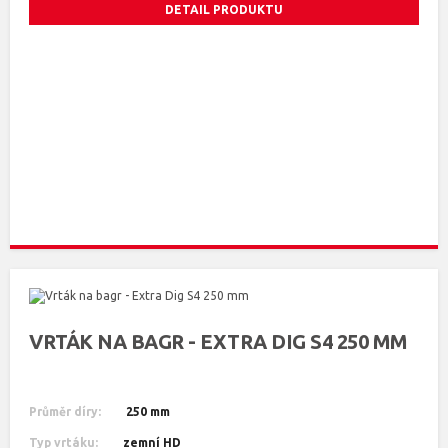
DETAIL PRODUKTU
VRTÁK NA BAGR - EXTRA DIG S4 250 MM
Průměr díry:
250 mm
Typ vrtáku:
zemní HD