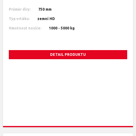
Průměr díry:
750 mm
Typ vrtáku:
zemní HD
Hmotnost nosiče:
1000 - 5000 kg
DETAIL PRODUKTU