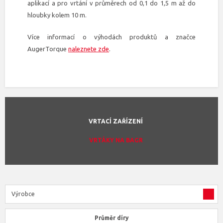
aplikací a pro vrtání v průměrech od 0,1 do 1,5 m až do
hloubky kolem 10 m.
Více informací o výhodách produktů a značce
AugerTorque
naleznete zde
.
VRTACÍ ZAŘÍZENÍ
VRTÁKY NA BAGR
Výrobce
Průměr díry