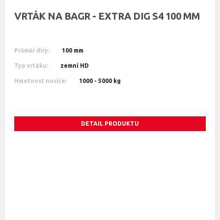
VRTÁK NA BAGR - EXTRA DIG S4 100 MM
Průměr díry:
100 mm
Typ vrtáku:
zemní HD
Hmotnost nosiče:
1000 - 5000 kg
DETAIL PRODUKTU