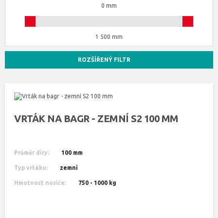
0 mm
1 500 mm
ROZŠÍŘENÝ FILTR
VRTÁK NA BAGR - ZEMNÍ S2 100 MM
Průměr díry:
100 mm
Typ vrtáku:
zemní
Hmotnost nosiče:
750 - 1000 kg