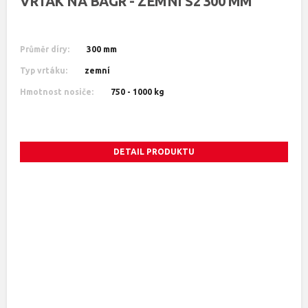
VRTÁK NA BAGR - ZEMNÍ S2 300 MM
Průměr díry:
300 mm
Typ vrtáku:
zemní
Hmotnost nosiče:
750 - 1000 kg
DETAIL PRODUKTU