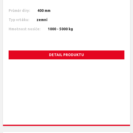
Průměr díry:
400 mm
Typ vrtáku:
zemní
Hmotnost nosiče:
1000 - 5000 kg
DETAIL PRODUKTU