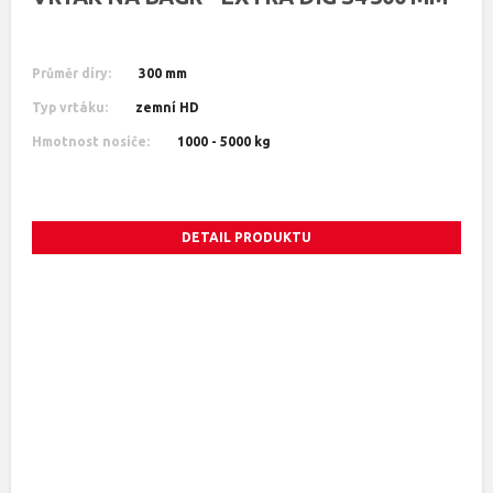
Průměr díry:
300 mm
Typ vrtáku:
zemní HD
Hmotnost nosiče:
1000 - 5000 kg
DETAIL PRODUKTU