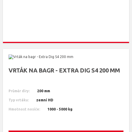
VRTÁK NA BAGR - EXTRA DIG S4 200 MM
Průměr díry:
200 mm
Typ vrtáku:
zemní HD
Hmotnost nosiče:
1000 - 5000 kg