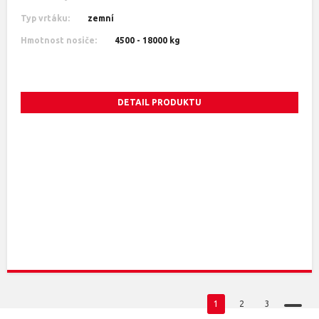
Typ vrtáku:
zemní
Hmotnost nosiče:
4500 - 18000 kg
DETAIL PRODUKTU
1
2
3
>