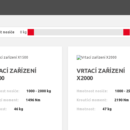
t nosiče
0 kg
ACÍ ZAŘÍZENÍ
VRTACÍ ZAŘÍZENÍ
00
X2000
st nosiče:
1000 - 2000 kg
Hmotnost nosiče:
1000 - 2
cí moment:
1496 Nm
Kroutící moment:
2190 Nm
ost:
46 kg
Hmotnost:
47 kg