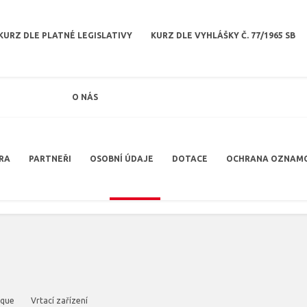
KURZ DLE PLATNÉ LEGISLATIVY
KURZ DLE VYHLÁŠKY Č. 77/1965 SB
O NÁS
RA
PARTNEŘI
OSOBNÍ ÚDAJE
DOTACE
OCHRANA OZNAM
rque
Vrtací zařízení