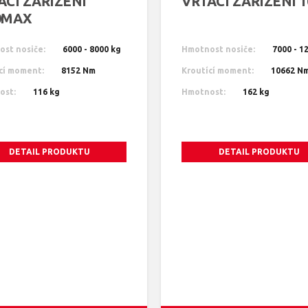
ACÍ ZAŘÍZENÍ
VRTACÍ ZAŘÍZENÍ 1
0MAX
st nosiče:
6000 - 8000 kg
Hmotnost nosiče:
7000 - 1
cí moment:
8152 Nm
Kroutící moment:
10662 N
ost:
116 kg
Hmotnost:
162 kg
DETAIL PRODUKTU
DETAIL PRODUKTU