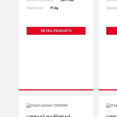
Hmotnost:
71 kg
Hmotn
DETAIL PRODUKTU