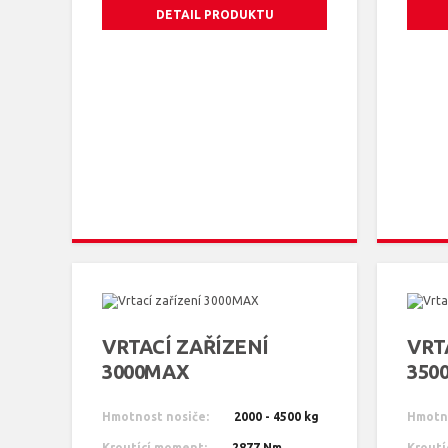
DETAIL PRODUKTU
VRTACÍ ZAŘÍZENÍ
VRT
3000MAX
350
Hmotnost nosiče:
2000 - 4500 kg
Hmotno
Kroutící moment:
2877 Nm
Kroutí