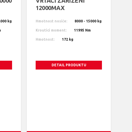
0000
VRTACÍ ZAŘÍZENÍ
12000MAX
2000 kg
Hmotnost nosiče:
8000 - 15000 kg
m
Kroutící moment:
11995 Nm
Hmotnost:
172 kg
DETAIL PRODUKTU