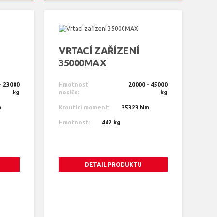
VRTACÍ ZAŘÍZENÍ
35000MAX
- 23000
Hmotnost
20000 - 45000
kg
nosiče:
kg
m
Kroutící moment:
35323 Nm
Hmotnost:
442 kg
DETAIL PRODUKTU