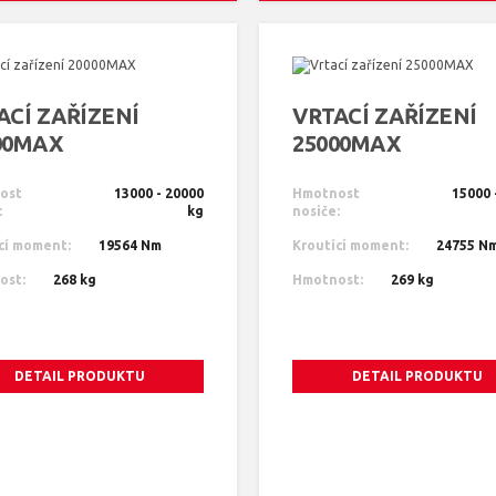
ACÍ ZAŘÍZENÍ
VRTACÍ ZAŘÍZENÍ
00MAX
25000MAX
ost
13000 - 20000
Hmotnost
15000 
:
kg
nosiče:
cí moment:
19564 Nm
Kroutící moment:
24755 N
ost:
268 kg
Hmotnost:
269 kg
DETAIL PRODUKTU
DETAIL PRODUKTU