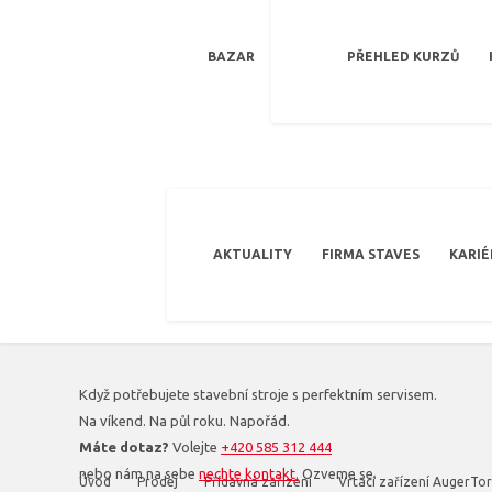
BAZAR
PŘEHLED KURZŮ
AKTUALITY
FIRMA STAVES
KARIÉ
Když potřebujete stavební stroje s perfektním servisem.
Na víkend. Na půl roku. Napořád.
Máte dotaz?
Volejte
+420 585 312 444
nebo nám na sebe
nechte kontakt.
Ozveme se.
Úvod
Prodej
Přídavná zařízení
Vrtací zařízení AugerTo