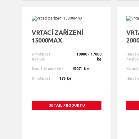
VRTACÍ ZAŘÍZENÍ
VRT
15000MAX
200
Hmotnost
10000 - 17000
Hmotn
nosiče:
kg
nosiče
Kroutící moment:
15071 Nm
Kroutí
Hmotnost:
173 kg
Hmotn
DETAIL PRODUKTU