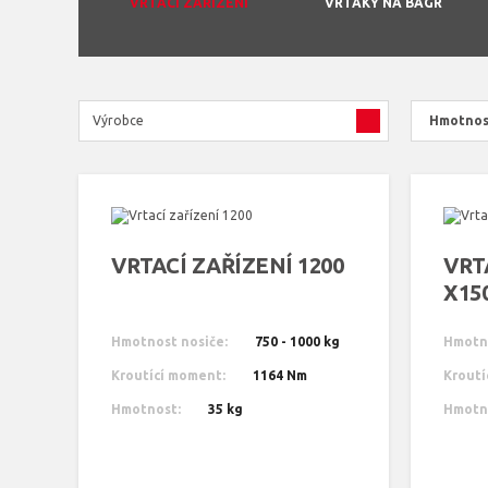
VRTACÍ ZAŘÍZENÍ
VRTÁKY NA BAGR
Výrobce
Hmotnos
VRTACÍ ZAŘÍZENÍ 1200
VRT
X15
Hmotnost nosiče:
750 - 1000 kg
Hmotno
Kroutící moment:
1164 Nm
Kroutí
Hmotnost:
35 kg
Hmotn