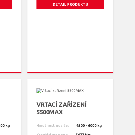
DETAIL PRODUKTU
VRTACÍ ZAŘÍZENÍ
5500MAX
000 kg
Hmotnost nosiče:
4500 - 6000 kg
Kroutící moment:
5477 Nm