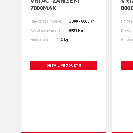
VRTACÍ ZAŘÍZENÍ
VRT
7000MAX
800
Hmotnost nosiče:
5000 - 8000 kg
Hmotno
Kroutící moment:
6931 Nm
Kroutí
Hmotnost:
112 kg
Hmotn
DETAIL PRODUKTU