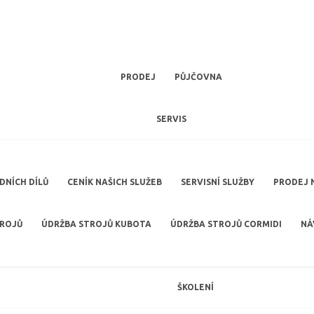
PRODEJ
PŮJČOVNA
SERVIS
NÍCH DÍLŮ
CENÍK NAŠICH SLUŽEB
SERVISNÍ SLUŽBY
PRODEJ 
TROJŮ
ÚDRŽBA STROJŮ KUBOTA
ÚDRŽBA STROJŮ CORMIDI
NÁ
ŠKOLENÍ