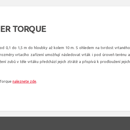
GER TORQUE
od 0,1 do 1,5 m do hloubky až kolem 10 m. S ohledem na tvrdost vrtanéh
 rozměry vrtacího zařízení umožňují následovat vrták i pod úroveň terénu a
ní zubů v těle vrtáku předchází jejich ztrátě a přispívá k prodloužení jejich
rTorque
naleznete zde
.