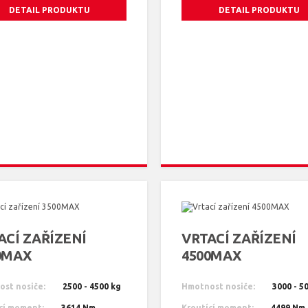
DETAIL PRODUKTU
DETAIL PRODUKTU
ACÍ ZAŘÍZENÍ
VRTACÍ ZAŘÍZENÍ
0MAX
4500MAX
st nosiče:
2500 - 4500 kg
Hmotnost nosiče:
3000 - 5
cí moment:
3614 Nm
Kroutící moment:
4499 Nm