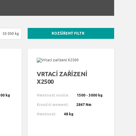
ROZŠÍŘENÝ FILTR
50 000 kg
VRTACÍ ZAŘÍZENÍ
X2500
500 kg
Hmotnost nosiče:
1500 - 3000 kg
Kroutící moment:
2847 Nm
Hmotnost:
48 kg