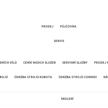
PRODEJ
PŮJČOVNA
SERVIS
NÍCH DÍLŮ
CENÍK NAŠICH SLUŽEB
SERVISNÍ SLUŽBY
PRODEJ 
TROJŮ
ÚDRŽBA STROJŮ KUBOTA
ÚDRŽBA STROJŮ CORMIDI
NÁ
ŠKOLENÍ