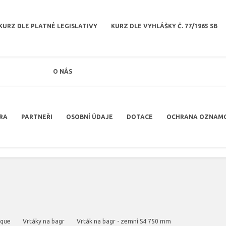
KURZ DLE PLATNÉ LEGISLATIVY
KURZ DLE VYHLÁŠKY Č. 77/1965 SB
O NÁS
RA
PARTNEŘI
OSOBNÍ ÚDAJE
DOTACE
OCHRANA OZNAM
rque
Vrtáky na bagr
Vrták na bagr - zemní S4 750 mm