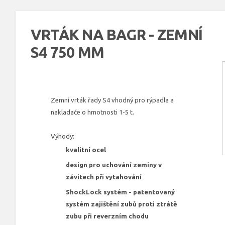
VRTÁK NA BAGR - ZEMNÍ
S4 750 MM
Zemní vrták řady S4 vhodný pro rýpadla a
nakladače o hmotnosti 1-5 t.
Výhody:
kvalitní ocel
design pro uchování zeminy v
závitech při vytahování
ShockLock systém - patentovaný
systém zajištění zubů proti ztrátě
zubu při reverzním chodu