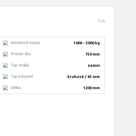
Tisk
Hmotnost nosiče
1000 - 5000 kg
Průměr díry
750 mm
Typ vrtáku
zemní
Typ uchycení
kruhové / 65 mm
Délka
1200 mm