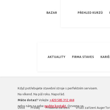
BAZAR
PŘEHLED KURZŮ
AKTUALITY
FIRMA STAVES
KARIÉ
Když potřebujete stavební stroje s perfektním servisem.
Na víkend. Na půl roku. Napořád.
Máte dotaz?
Volejte
+420 585 312 444
nebo nám na sebe
nechte kontakt.
Ozveme se.
Úvod
Prodej
Přídavná zařízení
Vrtací zařízení AugerTo