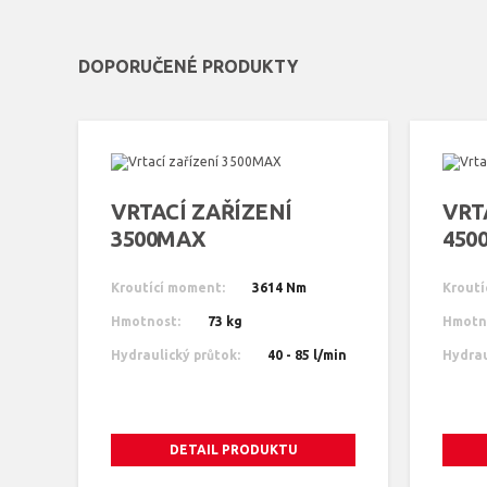
DOPORUČENÉ PRODUKTY
VRTACÍ ZAŘÍZENÍ
VRT
3500MAX
450
Kroutící moment:
3614 Nm
Kroutí
Hmotnost:
73 kg
Hmotn
Hydraulický průtok:
40 - 85 l/min
Hydrau
DETAIL PRODUKTU