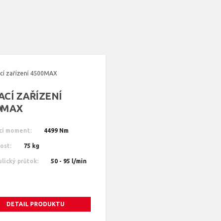
ACÍ ZAŘÍZENÍ
0MAX
cí moment:
4499 Nm
ost:
75 kg
lický průtok:
50 - 95 l/min
DETAIL PRODUKTU