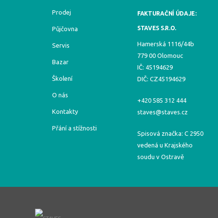
Prodej
FAKTURAČNÍ ÚDAJE:
STAVES S.R.O.
Půjčovna
Hamerská 1116/44b
Servis
779 00 Olomouc
Bazar
IČ: 45194629
Školení
DIČ: CZ45194629
O nás
+420 585 312 444
Kontakty
staves@staves.cz
Přání a stížnosti
Spisová značka: C 2950
vedená u Krajského
soudu v Ostravě