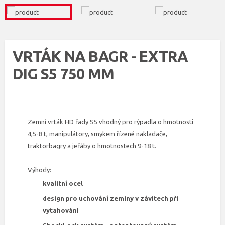
VRTÁK NA BAGR - EXTRA
DIG S5 750 MM
Zemní vrták HD řady S5 vhodný pro rýpadla o hmotnosti
4,5-8 t, manipulátory, smykem řízené nakladače,
traktorbagry a jeřáby o hmotnostech 9-18 t.
Výhody:
kvalitní ocel
design pro uchování zeminy v závitech při
vytahování