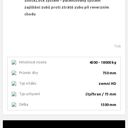
ShockLock systém - patentovaný systém
zajištění zubů proti ztrátě zubu při reverzním
chodu
Tisk
Hmotnost nosiče
4500 - 18000 kg
Průměr díry
750 mm
Typ vrtáku
zemní HD
Typ uchycení
čtyřhran / 75 mm
Délka
1500 mm