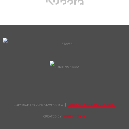
COPYRIGHT © 2026 STAVES S.R.O.
|
ZOBRAZIT DESKTOPOVOU VERZI
CREATED BY
ORBINET S.R.O.