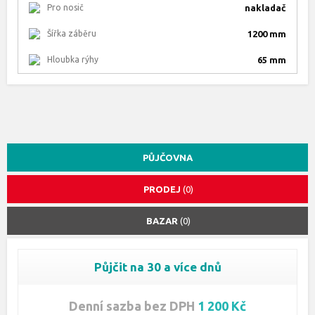
Pro nosič
nakladač
Šířka záběru
1200 mm
Hloubka rýhy
65 mm
PŮJČOVNA
PRODEJ
(0)
BAZAR
(0)
Půjčit na 30 a více dnů
Denní sazba bez DPH
1 200 Kč