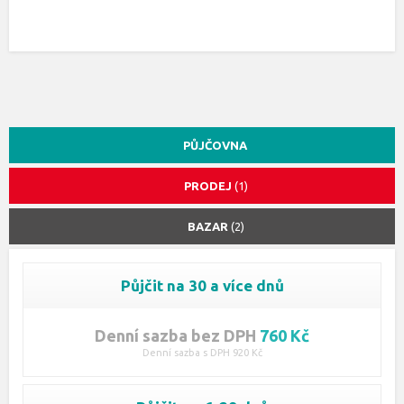
PŮJČOVNA
PRODEJ
(1)
BAZAR
(2)
Půjčit na 30 a více dnů
Denní sazba bez DPH
760 Kč
Denní sazba s DPH 920 Kč