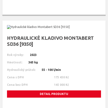
HYDRAULICKÉ KLADIVO MONTABERT
SD36 [9350]
Rok výroby:
2023
Hmotnost:
365 kg
Hydraulický průtok:
55 - 100 l/min
Cena s DPH
175 450 Kč
Cena bez DPH
145 000 Kč
DETAIL PRODUKTU