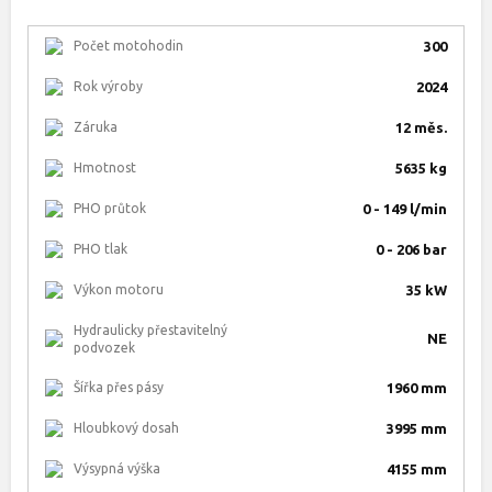
Počet motohodin
300
Rok výroby
2024
Záruka
12 měs.
Hmotnost
5635 kg
PHO průtok
0 - 149 l/min
PHO tlak
0 - 206 bar
Výkon motoru
35 kW
Hydraulicky přestavitelný
NE
podvozek
Šířka přes pásy
1960 mm
Hloubkový dosah
3995 mm
Výsypná výška
4155 mm