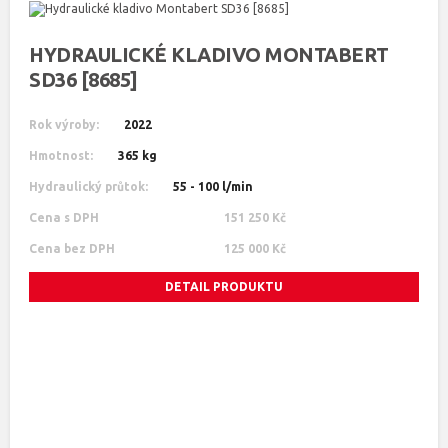
HYDRAULICKÉ KLADIVO MONTABERT
SD36 [8685]
Rok výroby:
2022
Hmotnost:
365 kg
Hydraulický průtok:
55 - 100 l/min
Cena s DPH
151 250 Kč
Cena bez DPH
125 000 Kč
DETAIL PRODUKTU