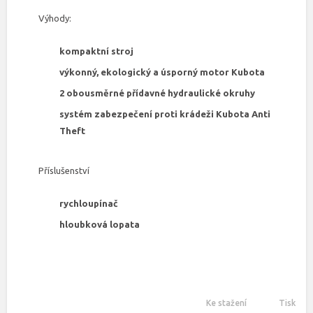
Výhody:
kompaktní stroj
výkonný, ekologický a úsporný motor Kubota
2 obousměrné přídavné hydraulické okruhy
systém zabezpečení proti krádeži Kubota Anti
Theft
Příslušenství
rychloupínač
hloubková lopata
Ke stažení
Tisk