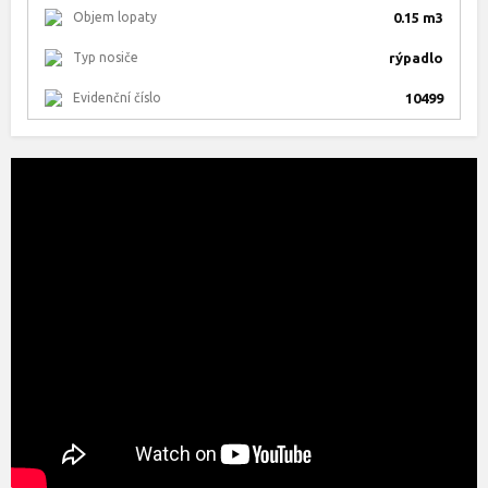
Objem lopaty
0.15 m3
Typ nosiče
rýpadlo
Evidenční číslo
10499