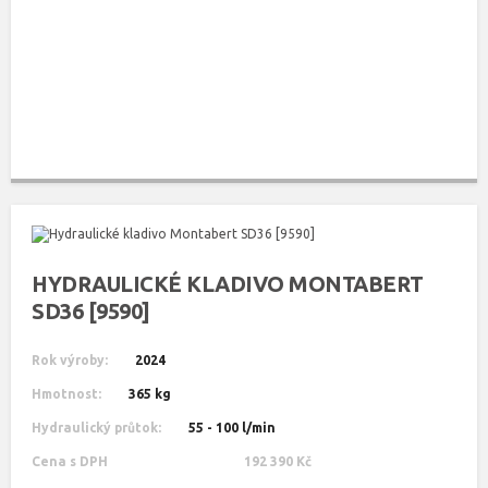
HYDRAULICKÉ KLADIVO MONTABERT
SD36 [9590]
Rok výroby:
2024
Hmotnost:
365 kg
Hydraulický průtok:
55 - 100 l/min
Cena s DPH
192 390 Kč