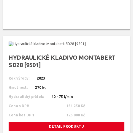
HYDRAULICKÉ KLADIVO MONTABERT
SD28 [9501]
Rok výroby:
2023
Hmotnost:
270 kg
Hydraulický průtok:
40 - 75 l/min
Cena s DPH
151 250 Kč
Cena bez DPH
125 000 Kč
DETAIL PRODUKTU