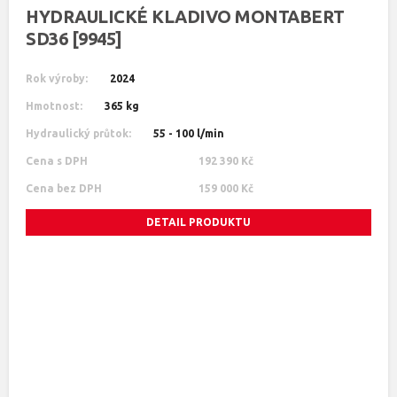
HYDRAULICKÉ KLADIVO MONTABERT
SD36 [9945]
Rok výroby:
2024
Hmotnost:
365 kg
Hydraulický průtok:
55 - 100 l/min
Cena s DPH
192 390 Kč
Cena bez DPH
159 000 Kč
DETAIL PRODUKTU