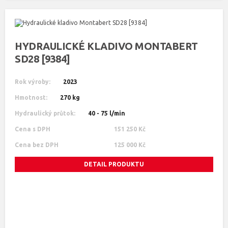
HYDRAULICKÉ KLADIVO MONTABERT
SD28 [9384]
Rok výroby:
2023
Hmotnost:
270 kg
Hydraulický průtok:
40 - 75 l/min
Cena s DPH
151 250 Kč
Cena bez DPH
125 000 Kč
DETAIL PRODUKTU