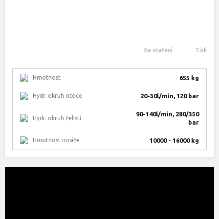
Ke stažení
Tisk
Hmotnost
655 kg
Hydr. okruh otoče
20-30l/min, 120 bar
90-140l/min, 280/350
Hydr. okruh čelistí
bar
Hmotnost nosiče
10000 - 16000 kg