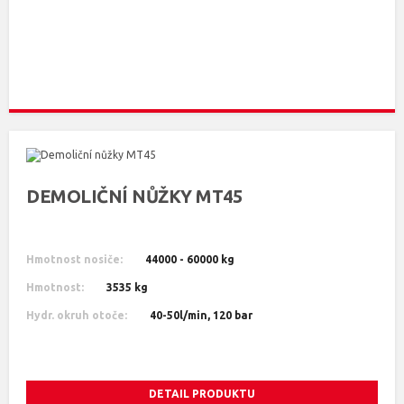
DEMOLIČNÍ NŮŽKY MT45
Hmotnost nosiče:
44000 - 60000 kg
Hmotnost:
3535 kg
Hydr. okruh otoče:
40-50l/min, 120 bar
DETAIL PRODUKTU