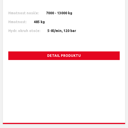
Hmotnost nosiče:
7000 - 13000 kg
Hmotnost:
485 kg
Hydr. okruh otoče:
5-8l/min, 120 bar
DETAIL PRODUKTU