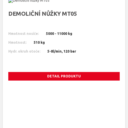
DEMOLIČNÍ NŮŽKY MT05
Hmotnost nosiče:
5000 - 11000 kg
Hmotnost:
510 kg
Hydr. okruh otoče:
5-8l/min, 120 bar
DETAIL PRODUKTU