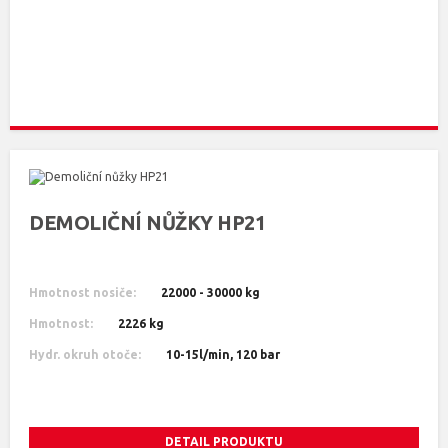
DEMOLIČNÍ NŮŽKY HP21
Hmotnost nosiče:
22000 - 30000 kg
Hmotnost:
2226 kg
Hydr. okruh otoče:
10-15l/min, 120 bar
DETAIL PRODUKTU