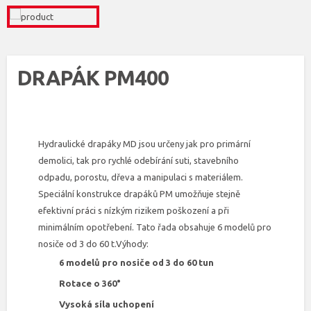
DRAPÁK PM400
Hydraulické drapáky MD jsou určeny jak pro primární
demolici, tak pro rychlé odebírání suti, stavebního
odpadu, porostu, dřeva a manipulaci s materiálem.
Speciální konstrukce drapáků PM umožňuje stejně
efektivní práci s nízkým rizikem poškození a při
minimálním opotřebení. Tato řada obsahuje 6 modelů pro
nosiče od 3 do 60 t.Výhody:
6 modelů pro nosiče od 3 do 60 tun
Rotace o 360°
Vysoká síla uchopení