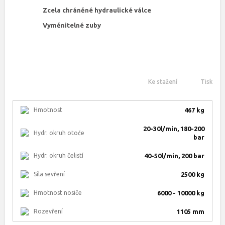
Zcela chráněné hydraulické válce
Vyměnitelné zuby
Ke stažení
Tisk
Hmotnost
467 kg
20-30l/min, 180-200
Hydr. okruh otoče
bar
Hydr. okruh čelistí
40-50l/min, 200 bar
Síla sevření
2500 kg
Hmotnost nosiče
6000 - 10000 kg
Rozevření
1105 mm