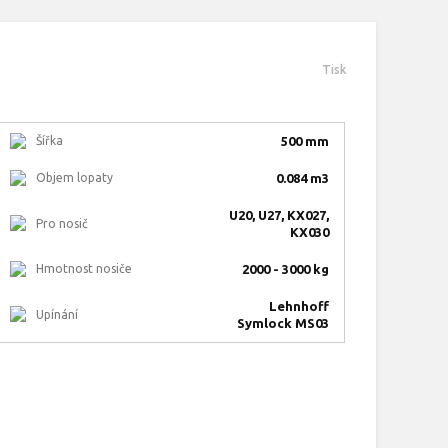
Tisk
Šířka
500 mm
Objem lopaty
0.084 m3
U20, U27, KX027,
Pro nosič
KX030
Hmotnost nosiče
2000 - 3000 kg
Lehnhoff
Upínání
Symlock MS03