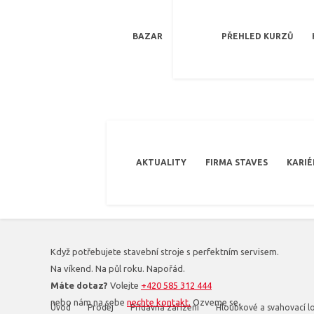
BAZAR
PŘEHLED KURZŮ
AKTUALITY
FIRMA STAVES
KARIÉ
Když potřebujete stavební stroje s perfektním servisem.
Na víkend. Na půl roku. Napořád.
Máte dotaz?
Volejte
+420 585 312 444
nebo nám na sebe
nechte kontakt.
Ozveme se.
Úvod
Prodej
Přídavná zařízení
Hloubkové a svahovací l