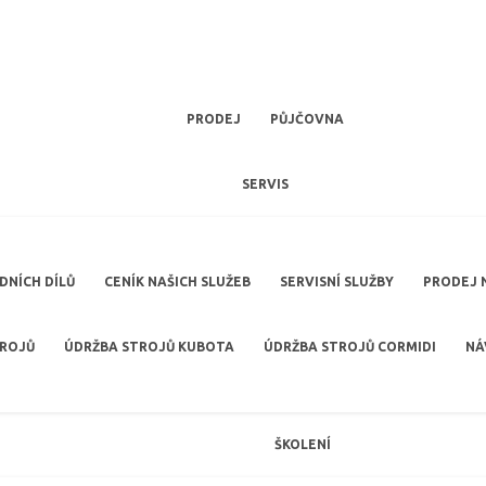
PRODEJ
PŮJČOVNA
SERVIS
NÍCH DÍLŮ
CENÍK NAŠICH SLUŽEB
SERVISNÍ SLUŽBY
PRODEJ 
TROJŮ
ÚDRŽBA STROJŮ KUBOTA
ÚDRŽBA STROJŮ CORMIDI
NÁ
ŠKOLENÍ