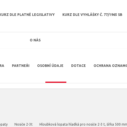
KURZ DLE PLATNÉ LEGISLATIVY
KURZ DLE VYHLÁŠKY Č. 77/1965 SB
O NÁS
RA
PARTNEŘI
OSOBNÍ ÚDAJE
DOTACE
OCHRANA OZNAM
opaty
Nosiče 2-3t
Hloubková lopata hladká pro nosiče 2-3 t, šířka 500 m