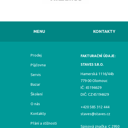
MENU
KONTAKTY
Prodej
FAKTURAČNÍ ÚDAJE:
STAVES S.R.O.
Půjčovna
Hamerská 1116/44b
Servis
779 00 Olomouc
Bazar
IČ: 45194629
Školení
DIČ: CZ45194629
O nás
+420 585 312 444
Kontakty
staves@staves.cz
Přání a stížnosti
Spisová značka: C 2950