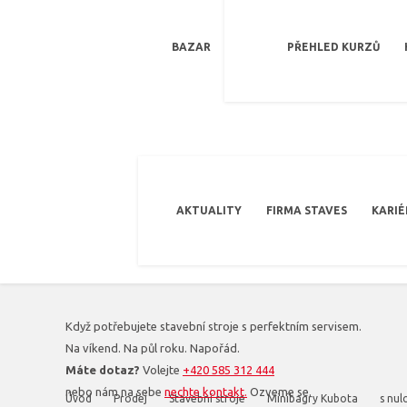
BAZAR
PŘEHLED KURZŮ
AKTUALITY
FIRMA STAVES
KARIÉ
Když potřebujete stavební stroje s perfektním servisem.
Na víkend. Na půl roku. Napořád.
Máte dotaz?
Volejte
+420 585 312 444
nebo nám na sebe
nechte kontakt.
Ozveme se.
Úvod
Prodej
Stavební stroje
Minibagry Kubota
s nu