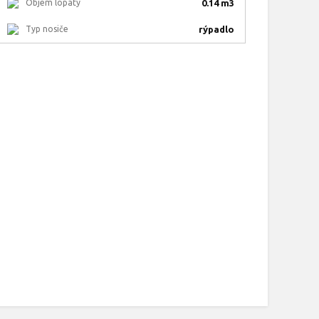
Objem lopaty
0.14 m3
Typ nosiče
rýpadlo