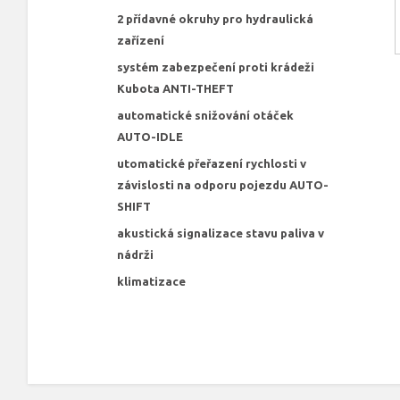
2 přídavné okruhy pro hydraulická
zařízení
systém zabezpečení proti krádeži
Kubota ANTI-THEFT
automatické snižování otáček
AUTO-IDLE
utomatické přeřazení rychlosti v
závislosti na odporu pojezdu AUTO-
SHIFT
akustická signalizace stavu paliva v
nádrži
klimatizace