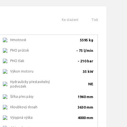
Ke stažení
Tisk
Hmotnost
5595 kg
PHO průtok
- 75 l/min
PHO tlak
- 210 bar
Výkon motoru
35 kW
Hydraulicky přestavitelný
NE
podvozek
Šířka přes pásy
1960 mm
Hloubkový dosah
3630 mm
Výsypná výška
4000 mm