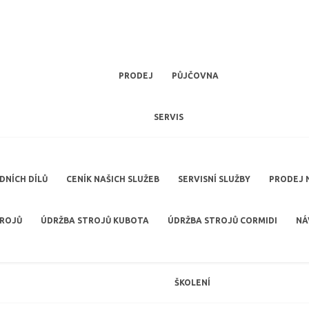
PRODEJ
PŮJČOVNA
SERVIS
NÍCH DÍLŮ
CENÍK NAŠICH SLUŽEB
SERVISNÍ SLUŽBY
PRODEJ 
TROJŮ
ÚDRŽBA STROJŮ KUBOTA
ÚDRŽBA STROJŮ CORMIDI
NÁ
ŠKOLENÍ