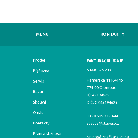
MENU
KONTAKTY
Prodej
FAKTURAČNÍ ÚDAJE:
STAVES S.R.O.
Půjčovna
Hamerská 1116/44b
Servis
779 00 Olomouc
Bazar
IČ: 45194629
Školení
DIČ: CZ45194629
O nás
+420 585 312 444
Kontakty
staves@staves.cz
Přání a stížnosti
Spisová značka: C 2950