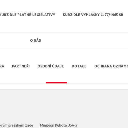
KURZ DLE PLATNÉ LEGISLATIVY
KURZ DLE VYHLÁŠKY Č. 77/1965 SB
O NÁS
RA
PARTNEŘI
OSOBNÍ ÚDAJE
DOTACE
OCHRANA OZNAM
lovým přesahem zádě
Minibagr Kubota U56-5