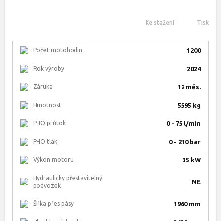
Ke stažení
Tisk
Počet motohodin
1200
Rok výroby
2024
Záruka
12 měs.
Hmotnost
5595 kg
PHO průtok
0 - 75 l/min
PHO tlak
0 - 210 bar
Výkon motoru
35 kW
Hydraulicky přestavitelný
NE
podvozek
Šířka přes pásy
1960 mm