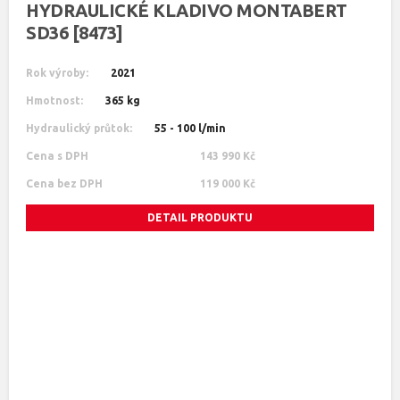
HYDRAULICKÉ KLADIVO MONTABERT
SD36 [8473]
Rok výroby:
2021
Hmotnost:
365 kg
Hydraulický průtok:
55 - 100 l/min
Cena s DPH
143 990 Kč
Cena bez DPH
119 000 Kč
DETAIL PRODUKTU