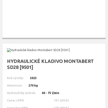
HYDRAULICKÉ KLADIVO MONTABERT
SD28 [9501]
Rok výroby:
2023
Hmotnost:
270 kg
Hydraulický průtok:
40 - 75 l/min
Cena s DPH
151 250 Kč
Cena bez DPH
125 000 Kč