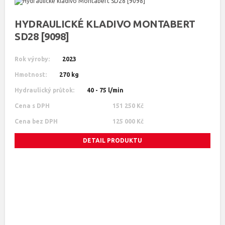
HYDRAULICKÉ KLADIVO MONTABERT
SD28 [9098]
Rok výroby:
2023
Hmotnost:
270 kg
Hydraulický průtok:
40 - 75 l/min
Cena s DPH
151 250 Kč
Cena bez DPH
125 000 Kč
DETAIL PRODUKTU