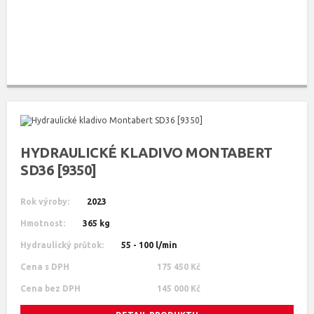
HYDRAULICKÉ KLADIVO MONTABERT
SD36 [9350]
Rok výroby:
2023
Hmotnost:
365 kg
Hydraulický průtok:
55 - 100 l/min
Cena s DPH
175 450 Kč
Cena bez DPH
145 000 Kč