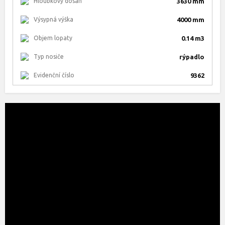
Hloubkový dosah
3630 mm
Výsypná výška
4000 mm
Objem lopaty
0.14 m3
Typ nosiče
rýpadlo
Evidenční číslo
9362