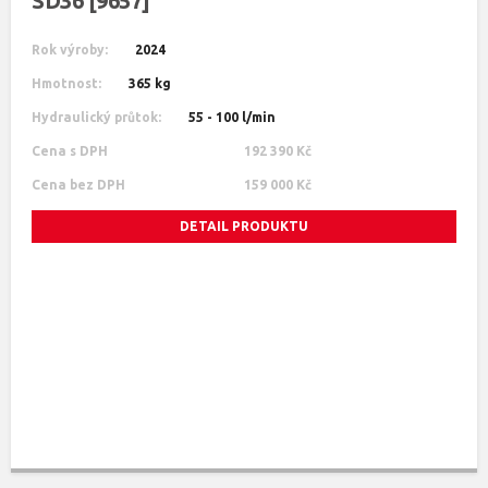
SD36 [9657]
Rok výroby:
2024
Hmotnost:
365 kg
Hydraulický průtok:
55 - 100 l/min
Cena s DPH
192 390 Kč
Cena bez DPH
159 000 Kč
DETAIL PRODUKTU