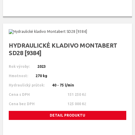
HYDRAULICKÉ KLADIVO MONTABERT
SD28 [9384]
Rok výroby:
2023
Hmotnost:
270 kg
Hydraulický průtok:
40 - 75 l/min
Cena s DPH
151 250 Kč
Cena bez DPH
125 000 Kč
DETAIL PRODUKTU