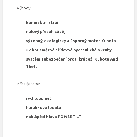
Výhody:
kompaktní stroj
nulový přesah záděj
výkonný, ekologický a úsporný motor Kubota
2 obousměrné přídavné hydraulické okruhy
systém zabezpečení proti krádeži Kubota Anti
Theft
Příslušenství:
rychloupínač
hloubková lopata
naklápěcí hlava POWERTILT