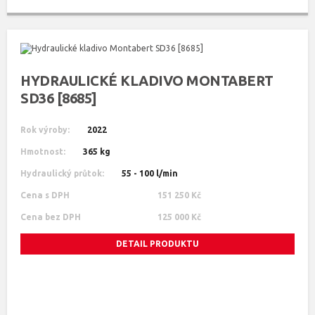
HYDRAULICKÉ KLADIVO MONTABERT
SD36 [8685]
Rok výroby:
2022
Hmotnost:
365 kg
Hydraulický průtok:
55 - 100 l/min
Cena s DPH
151 250 Kč
Cena bez DPH
125 000 Kč
DETAIL PRODUKTU