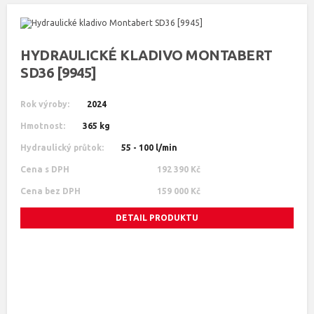
HYDRAULICKÉ KLADIVO MONTABERT
SD36 [9945]
Rok výroby:
2024
Hmotnost:
365 kg
Hydraulický průtok:
55 - 100 l/min
Cena s DPH
192 390 Kč
Cena bez DPH
159 000 Kč
DETAIL PRODUKTU