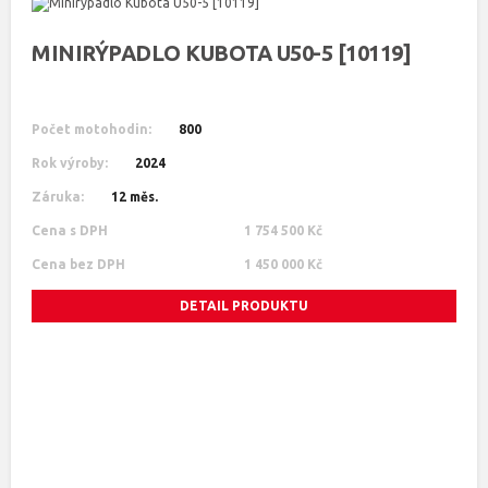
MINIRÝPADLO KUBOTA U50-5 [10119]
Počet motohodin:
800
Rok výroby:
2024
Záruka:
12 měs.
Cena s DPH
1 754 500 Kč
Cena bez DPH
1 450 000 Kč
DETAIL PRODUKTU