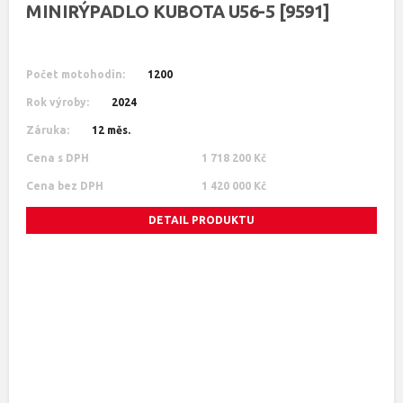
MINIRÝPADLO KUBOTA U56-5 [9591]
Počet motohodin:
1200
Rok výroby:
2024
Záruka:
12 měs.
Cena s DPH
1 718 200 Kč
Cena bez DPH
1 420 000 Kč
DETAIL PRODUKTU