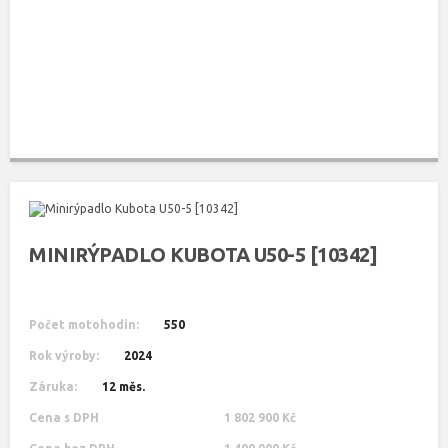
MINIRÝPADLO KUBOTA U50-5 [10342]
Počet motohodin:
550
Rok výroby:
2024
Záruka:
12 měs.
Cena s DPH
1 802 900 Kč