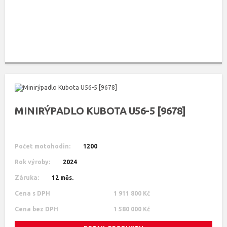
MINIRÝPADLO KUBOTA U56-5 [9678]
Počet motohodin:
1200
Rok výroby:
2024
Záruka:
12 měs.
Cena s DPH
1 911 800 Kč
Cena bez DPH
1 580 000 Kč