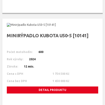
MINIRÝPADLO KUBOTA U50-5 [10141]
Počet motohodin:
600
Rok výroby:
2024
Záruka:
12 měs.
Cena s DPH
1 754 500 Kč
Cena bez DPH
1 450 000 Kč
DETAIL PRODUKTU