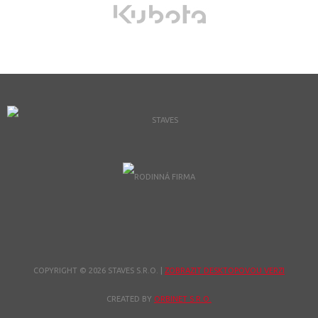
COPYRIGHT © 2026 STAVES S.R.O.
|
ZOBRAZIT DESKTOPOVOU VERZI
CREATED BY
ORBINET S.R.O.