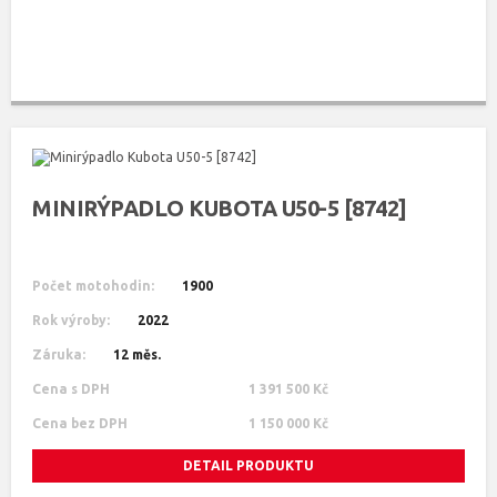
MINIRÝPADLO KUBOTA U50-5 [8742]
Počet motohodin:
1900
Rok výroby:
2022
Záruka:
12 měs.
Cena s DPH
1 391 500 Kč
Cena bez DPH
1 150 000 Kč
DETAIL PRODUKTU