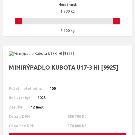
Hmotnost
1 700 kg
5 600 kg
MINIRÝPADLO KUBOTA U17-3 HI [9925]
Počet motohodin:
400
Rok výroby:
2023
Záruka:
12 měs.
Cena s DPH
689 700 Kč
Cena bez DPH
570 000 Kč