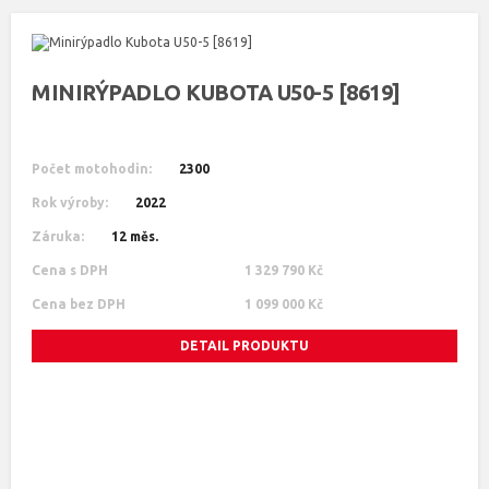
MINIRÝPADLO KUBOTA U50-5 [8619]
Počet motohodin:
2300
Rok výroby:
2022
Záruka:
12 měs.
Cena s DPH
1 329 790 Kč
Cena bez DPH
1 099 000 Kč
DETAIL PRODUKTU