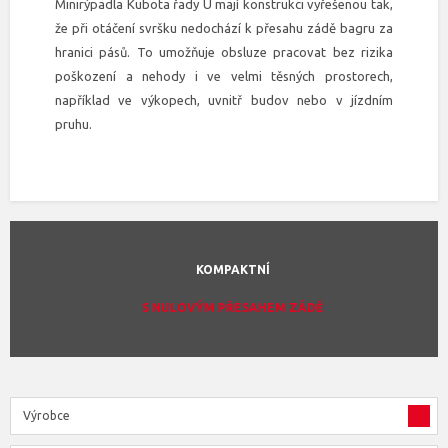
Minirýpadla Kubota řady U mají konstrukci vyřešenou tak,
že při otáčení svršku nedochází k přesahu zádě bagru za
hranici pásů. To umožňuje obsluze pracovat bez rizika
poškození a nehody i ve velmi těsných prostorech,
například ve výkopech, uvnitř budov nebo v jízdním
pruhu.
KOMPAKTNÍ
S NULOVÝM PŘESAHEM ZÁDĚ
Výrobce