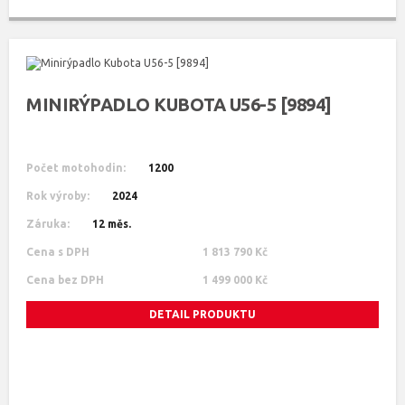
MINIRÝPADLO KUBOTA U56-5 [9894]
Počet motohodin:
1200
Rok výroby:
2024
Záruka:
12 měs.
Cena s DPH
1 813 790 Kč
Cena bez DPH
1 499 000 Kč
DETAIL PRODUKTU