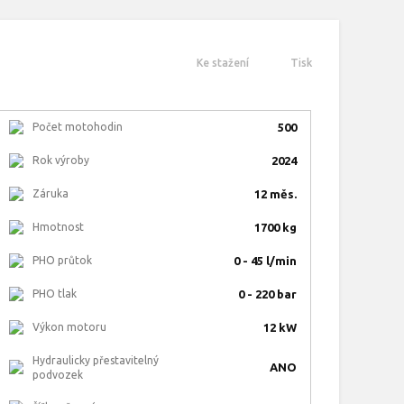
Ke stažení
Tisk
Počet motohodin
500
Rok výroby
2024
Záruka
12 měs.
Hmotnost
1700 kg
PHO průtok
0 - 45 l/min
PHO tlak
0 - 220 bar
Výkon motoru
12 kW
Hydraulicky přestavitelný
ANO
podvozek