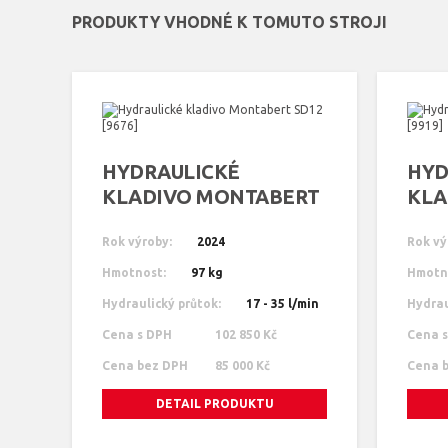
PRODUKTY VHODNÉ K TOMUTO STROJI
HYDRAULICKÉ
HYD
KLADIVO MONTABERT
KLA
SD12 [9676]
SD12
Rok výroby:
2024
Rok vý
Hmotnost:
97 kg
Hmotn
Hydraulický průtok:
17 - 35 l/min
Hydrau
Cena s DPH
102 850 Kč
Cena 
Cena bez DPH
85 000 Kč
Cena 
DETAIL PRODUKTU