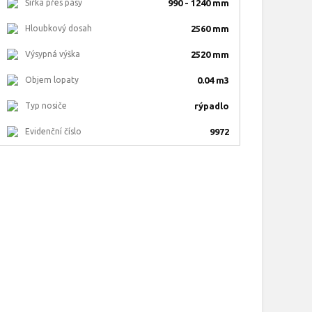
Šířka přes pásy
990 - 1240 mm
Hloubkový dosah
2560 mm
Výsypná výška
2520 mm
Objem lopaty
0.04 m3
Typ nosiče
rýpadlo
Evidenční číslo
9972