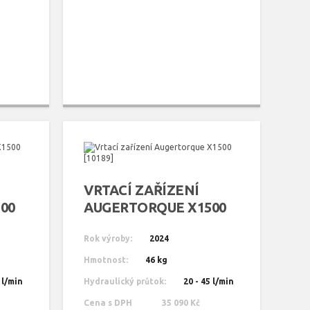
VRTACÍ ZAŘÍZENÍ
00
AUGERTORQUE X1500
[10189]
Rok výroby:
2024
Hmotnost:
46 kg
 l/min
Hydraulický průtok:
20 - 45 l/min
Cena s DPH
35 090 Kč