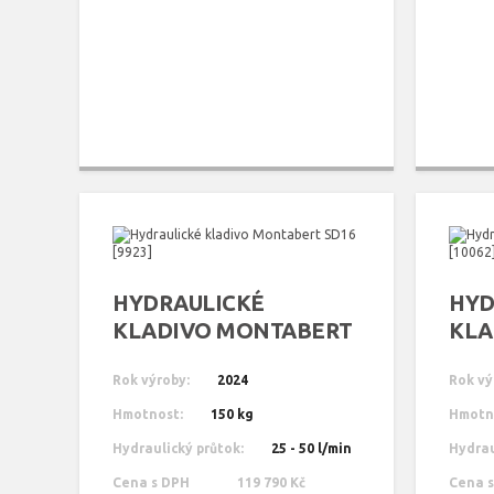
HYDRAULICKÉ
HYD
KLADIVO MONTABERT
KLA
SD16 [9923]
SD8 
Rok výroby:
2024
Rok vý
Hmotnost:
150 kg
Hmotn
Hydraulický průtok:
25 - 50 l/min
Hydrau
Cena s DPH
119 790 Kč
Cena 