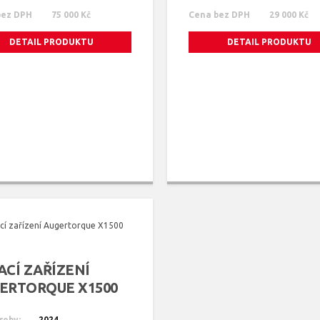
bez DPH
75 000 Kč
Cena bez DPH
29 000 Kč
DETAIL PRODUKTU
DETAIL PRODUKTU
ACÍ ZAŘÍZENÍ
ERTORQUE X1500
2]
roby:
2024