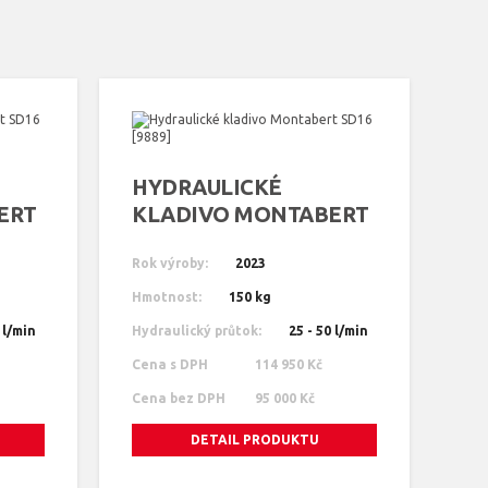
HYDRAULICKÉ
ERT
KLADIVO MONTABERT
SD16 [9889]
Rok výroby:
2023
Hmotnost:
150 kg
 l/min
Hydraulický průtok:
25 - 50 l/min
Cena s DPH
114 950 Kč
Cena bez DPH
95 000 Kč
DETAIL PRODUKTU