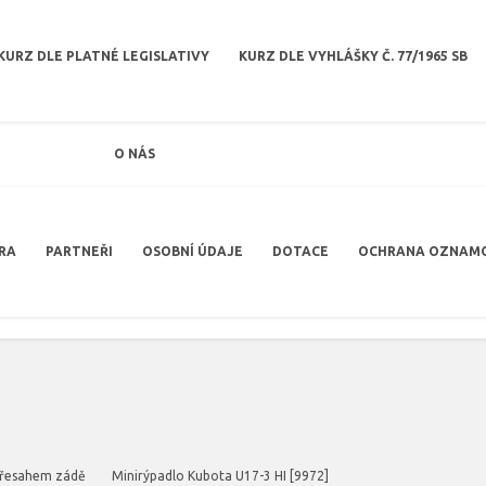
KURZ DLE PLATNÉ LEGISLATIVY
KURZ DLE VYHLÁŠKY Č. 77/1965 SB
O NÁS
RA
PARTNEŘI
OSOBNÍ ÚDAJE
DOTACE
OCHRANA OZNAM
přesahem zádě
Minirýpadlo Kubota U17-3 HI [9972]