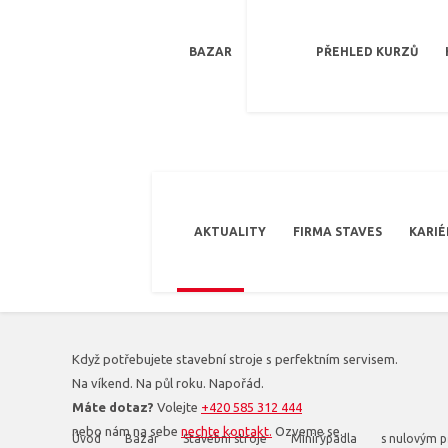
BAZAR
PŘEHLED KURZŮ
AKTUALITY
FIRMA STAVES
KARIÉ
Když potřebujete stavební stroje s perfektním servisem.
Na víkend. Na půl roku. Napořád.
Máte dotaz?
Volejte
+420 585 312 444
nebo nám na sebe
nechte kontakt.
Ozveme se.
Úvod
Bazar
Stavební stroje
Minirýpadla
s nulovým 