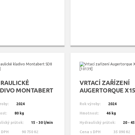
RAULICKÉ
VRTACÍ ZAŘÍZENÍ
DIVO MONTABERT
AUGERTORQUE X15
[10062]
[10139]
roby:
2024
Rok výroby:
2024
ost:
80 kg
Hmotnost:
46 kg
lický průtok:
15 - 30 l/min
Hydraulický průtok:
20 - 45
s DPH
90 750 Kč
Cena s DPH
35 090 Kč