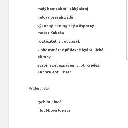
malý kompaktní lehký stroj
nulový přesah zádě
výkonný, ekologický a úsporný
motor Kubota
roztažitelný podvozek
2 obousměrné přídavné hydraulické
okruhy
systém zabezpečení proti krádeži
Kubota Anti Theft
Příslušenství:
rychloupínač
hloubková lopata