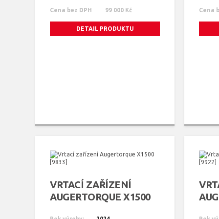
Cena bez DPH
99 000 Kč
Cena 
DETAIL PRODUKTU
VRTACÍ ZAŘÍZENÍ
VRT
AUGERTORQUE X1500
AUG
[9833]
[992
Rok výroby:
2024
Rok vý