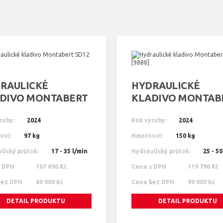
RAULICKÉ
HYDRAULICKÉ
DIVO MONTABERT
KLADIVO MONTAB
 [9919]
SD16 [9888]
roby:
2024
Rok výroby:
2024
ost:
97 kg
Hmotnost:
150 kg
lický průtok:
17 - 35 l/min
Hydraulický průtok:
25 - 50
s DPH
107 690 Kč
Cena s DPH
119 790 Kč
bez DPH
89 000 Kč
Cena bez DPH
99 000 Kč
DETAIL PRODUKTU
DETAIL PRODUKTU