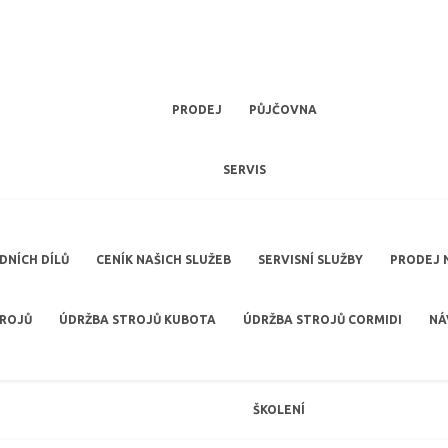
PRODEJ
PŮJČOVNA
SERVIS
NÍCH DÍLŮ
CENÍK NAŠICH SLUŽEB
SERVISNÍ SLUŽBY
PRODEJ 
TROJŮ
ÚDRŽBA STROJŮ KUBOTA
ÚDRŽBA STROJŮ CORMIDI
NÁ
ŠKOLENÍ