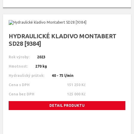
HYDRAULICKÉ KLADIVO MONTABERT
SD28 [9384]
Rok výroby:
2023
Hmotnost:
270 kg
Hydraulický průtok:
40 - 75 l/min
Cena s DPH
151 250 Kč
Cena bez DPH
125 000 Kč
DETAIL PRODUKTU