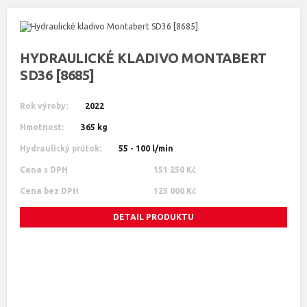
HYDRAULICKÉ KLADIVO MONTABERT
SD36 [8685]
Rok výroby:
2022
Hmotnost:
365 kg
Hydraulický průtok:
55 - 100 l/min
Cena s DPH
151 250 Kč
Cena bez DPH
125 000 Kč
DETAIL PRODUKTU