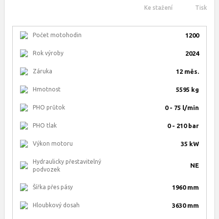
Ke stažení
Tisk
Počet motohodin
1200
Rok výroby
2024
Záruka
12 měs.
Hmotnost
5595 kg
PHO průtok
0 - 75 l/min
PHO tlak
0 - 210 bar
Výkon motoru
35 kW
Hydraulicky přestavitelný
NE
podvozek
Šířka přes pásy
1960 mm
Hloubkový dosah
3630 mm