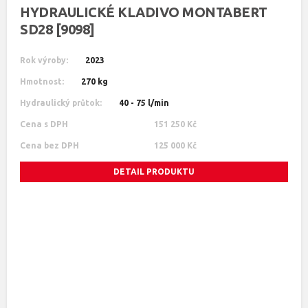
HYDRAULICKÉ KLADIVO MONTABERT
SD28 [9098]
Rok výroby:
2023
Hmotnost:
270 kg
Hydraulický průtok:
40 - 75 l/min
Cena s DPH
151 250 Kč
Cena bez DPH
125 000 Kč
DETAIL PRODUKTU