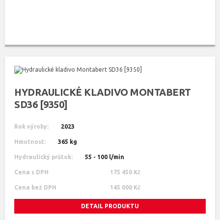
HYDRAULICKÉ KLADIVO MONTABERT
SD36 [9350]
Rok výroby:
2023
Hmotnost:
365 kg
Hydraulický průtok:
55 - 100 l/min
Cena s DPH
175 450 Kč
Cena bez DPH
145 000 Kč
DETAIL PRODUKTU