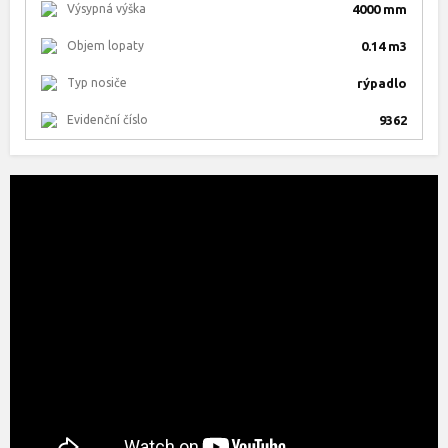
Výsypná výška
4000 mm
Objem lopaty
0.14 m3
Typ nosiče
rýpadlo
Evidenční číslo
9362