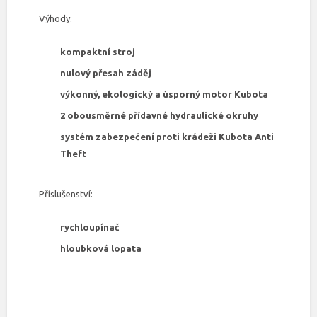
Výhody:
kompaktní stroj
nulový přesah záděj
výkonný, ekologický a úsporný motor Kubota
2 obousměrné přídavné hydraulické okruhy
systém zabezpečení proti krádeži Kubota Anti
Theft
Příslušenství:
rychloupínač
hloubková lopata