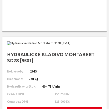
HYDRAULICKÉ KLADIVO MONTABERT
SD28 [9501]
Rok výroby:
2023
Hmotnost:
270 kg
Hydraulický průtok:
40 - 75 l/min
Cena s DPH
151 250 Kč
Cena bez DPH
125 000 Kč