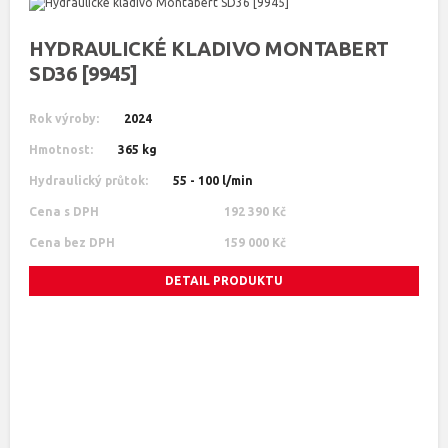
HYDRAULICKÉ KLADIVO MONTABERT
SD36 [9945]
Rok výroby:
2024
Hmotnost:
365 kg
Hydraulický průtok:
55 - 100 l/min
Cena s DPH
192 390 Kč
Cena bez DPH
159 000 Kč
DETAIL PRODUKTU