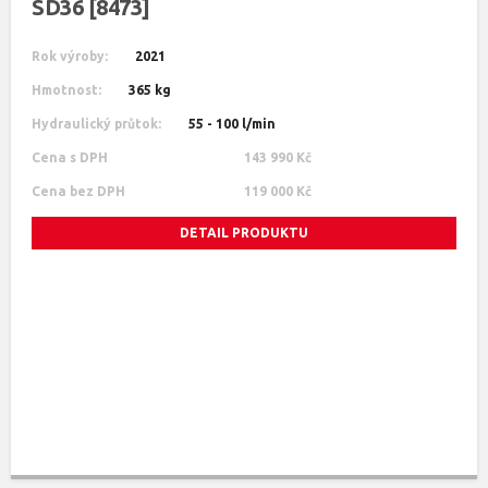
SD36 [8473]
Rok výroby:
2021
Hmotnost:
365 kg
Hydraulický průtok:
55 - 100 l/min
Cena s DPH
143 990 Kč
Cena bez DPH
119 000 Kč
DETAIL PRODUKTU