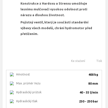
Konstrukce z Hardoxu a Strenxu umožňuje
lesnímu mulčovači vysokou odolnost proti
nárazu a dlouhou životnost.
Pojistný ventil, který je součástí standardní
výbavy všech modelů, chrání hydromotor před
přetížením.
Ke stažení
Tisk
Hmotnost
400 kg
Max. průměr řezu
80 mm
Hydraulický průtok
40 - 55 l/min
Hydraulický tlak
230 - 250 bar