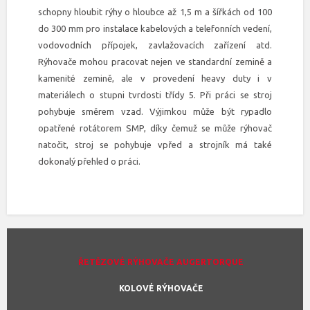
schopny hloubit rýhy o hloubce až 1,5 m a šířkách od 100
do 300 mm pro instalace kabelových a telefonních vedení,
vodovodních přípojek, zavlažovacích zařízení atd.
Rýhovače mohou pracovat nejen ve standardní zemině a
kamenité zemině, ale v provedení heavy duty i v
materiálech o stupni tvrdosti třídy 5. Při práci se stroj
pohybuje směrem vzad. Výjimkou může být rypadlo
opatřené rotátorem SMP, díky čemuž se může rýhovač
natočit, stroj se pohybuje vpřed a strojník má také
dokonalý přehled o práci.
ŘETĚZOVÉ RÝHOVAČE AUGERTORQUE
KOLOVÉ RÝHOVAČE