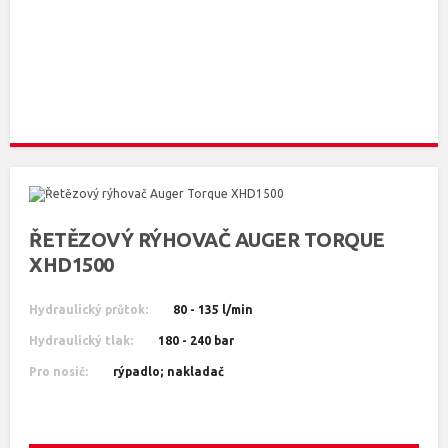
ŘETĚZOVÝ RÝHOVAČ AUGER TORQUE
XHD1500
Hydraulický průtok:
80 - 135 l/min
Hydraulický tlak:
180 - 240 bar
Pro nosič:
rýpadlo; nakladač