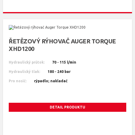
ŘETĚZOVÝ RÝHOVAČ AUGER TORQUE
XHD1200
Hydraulický průtok:
70 - 115 l/min
Hydraulický tlak:
180 - 240 bar
Pro nosič:
rýpadlo; nakladač
DETAIL PRODUKTU