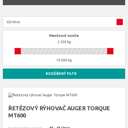
Výrobce
Hmotnost nosiče
2 500 kg
10 000 kg
ROZŠÍŘENÝ FILTR
ŘETĚZOVÝ RÝHOVAČ AUGER TORQUE
MT600