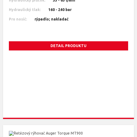
Hydraulický průtok:
35 - 65 l/min
Hydraulický tlak:
160 - 240 bar
Pro nosič:
rýpadlo; nakladač
DETAIL PRODUKTU