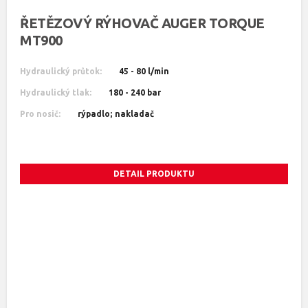
ŘETĚZOVÝ RÝHOVAČ AUGER TORQUE
MT900
Hydraulický průtok:
45 - 80 l/min
Hydraulický tlak:
180 - 240 bar
Pro nosič:
rýpadlo; nakladač
DETAIL PRODUKTU