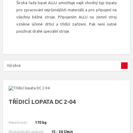
Široká řada lopat ALLU umožňuje najít vhodný typ lopaty
pro zpracování nejrůznějších materiálů a pro připojení na
všechny běžné stroje. Připojením ALLU na zemní stroj
vznikne účinné drtící a třídící zařízení. Pak není nutné
používat drahé speciální stroje.
Výrobce
TŘÍDICÍ LOPATA DC 2-04
Hmotnost:
170 kg
Hydraulický průtok:
15 - 30 l/min