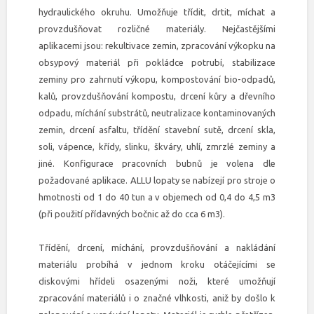
hydraulického okruhu. Umožňuje třídit, drtit, míchat a
provzdušňovat rozličné materiály. Nejčastějšími
aplikacemi jsou: rekultivace zemin, zpracování výkopku na
obsypový materiál při pokládce potrubí, stabilizace
zeminy pro zahrnutí výkopu, kompostování bio-odpadů,
kalů, provzdušňování kompostu, drcení kůry a dřevního
odpadu, míchání substrátů, neutralizace kontaminovaných
zemin, drcení asfaltu, třídění stavební sutě, drcení skla,
soli, vápence, křídy, slinku, škváry, uhlí, zmrzlé zeminy a
jiné. Konfigurace pracovních bubnů je volena dle
požadované aplikace. ALLU lopaty se nabízejí pro stroje o
hmotnosti od 1 do 40 tun a v objemech od 0,4 do 4,5 m
3
(při použití přídavných bočnic až do cca 6 m
3
).
Třídění, drcení, míchání, provzdušňování a nakládání
materiálu probíhá v jednom kroku otáčejícími se
diskovými hřídeli osazenými noži, které umožňují
zpracování materiálů i o značné vlhkosti, aniž by došlo k