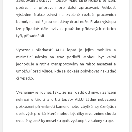
zalepování a ucpávání lopaty. Materiál je rychle přetřízen,
podrcen a připraven pro další zpracování. Velikost
výsledné frakce závisí na zvolené rozteči pracovních
bubnů, na nichž jsou umístěny drticí nože. Frakci výstupu
lze případně dále ovlivnit použitím přídavných drticích
tyčí, případně sít.
Výraznou předností ALLU lopat je jejich mobilita a
minimální nároky na stav podloží. Mohou být velmi
jednoduše a rychle transportovány na místo nasazení a
umožňují práci všude, kde se dokáže pohybovat nakladač
či rypadlo.
Významný je rovněž fakt, že na rozdíl od jiných zařízení
nehrozí u třídicí a drticí lopaty ALLU žádné nebezpečí
poškození při vniknutí kamene nebo zbytků nejrůznějších
ocelových profilů, které mohou být díky reverznímu chodu
uvolněny, aniž by musel strojník vystoupit z kabiny stroje.