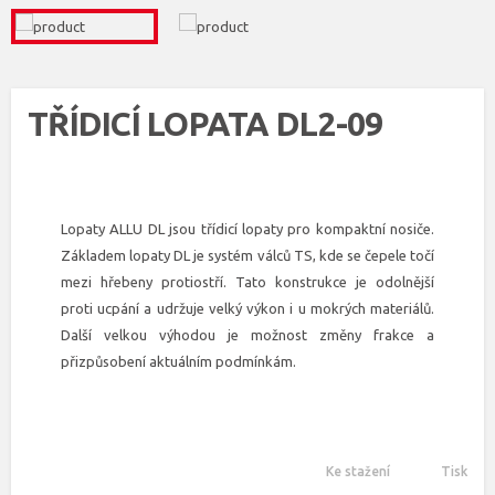
TŘÍDICÍ LOPATA DL2-09
Lopaty ALLU DL jsou třídicí lopaty pro kompaktní nosiče.
Základem lopaty DL je systém válců TS, kde se čepele točí
mezi hřebeny protiostří. Tato konstrukce je odolnější
proti ucpání a udržuje velký výkon i u mokrých materiálů.
Další velkou výhodou je možnost změny frakce a
přizpůsobení aktuálním podmínkám.
Ke stažení
Tisk