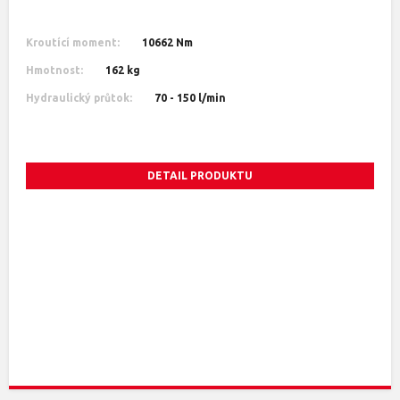
Kroutící moment:
10662 Nm
Hmotnost:
162 kg
Hydraulický průtok:
70 - 150 l/min
DETAIL PRODUKTU