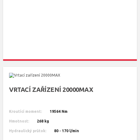
VRTACÍ ZAŘÍZENÍ 20000MAX
Kroutící moment:
19564 Nm
Hmotnost:
268 kg
Hydraulický průtok:
80 - 170 l/min