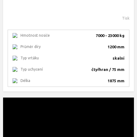
Tisk
Hmotnost nosiče
7000 - 23000 kg
Průměr díry
1200 mm
Typ vrtáku
skalní
Typ uchycení
čtyřhran / 75 mm
Délka
1875 mm