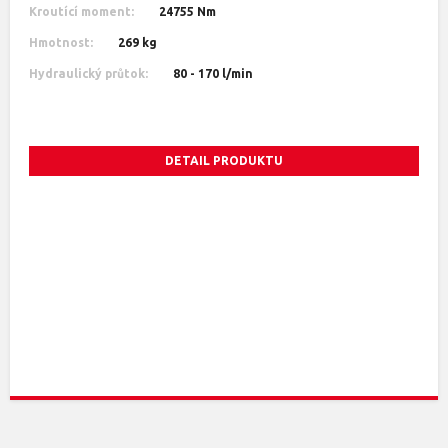
Kroutící moment:
24755 Nm
Hmotnost:
269 kg
Hydraulický průtok:
80 - 170 l/min
DETAIL PRODUKTU