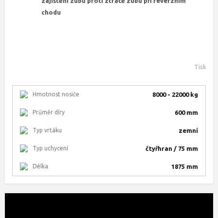
zajištění zubů proti ztrátě zubu při reverzním
chodu
Tisk
Hmotnost nosiče
8000 - 22000 kg
Průměr díry
600 mm
Typ vrtáku
zemní
Typ uchycení
čtyřhran / 75 mm
Délka
1875 mm