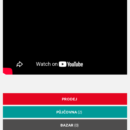
PRODEJ
PŮJČOVNA
(2)
BAZAR
(0)