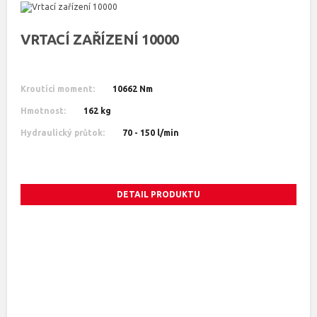
VRTACÍ ZAŘÍZENÍ 10000
Kroutící moment:
10662 Nm
Hmotnost:
162 kg
Hydraulický průtok:
70 - 150 l/min
DETAIL PRODUKTU