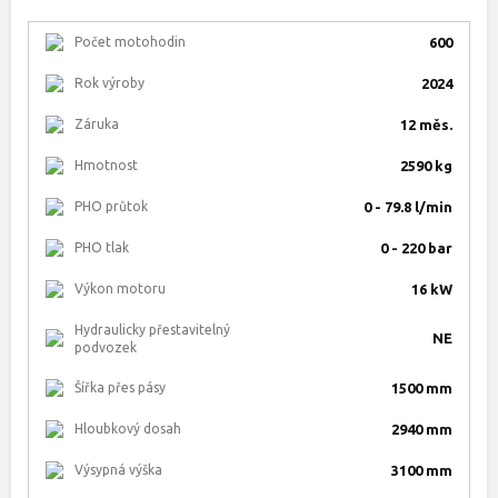
Počet motohodin
600
Rok výroby
2024
Záruka
12 měs.
Hmotnost
2590 kg
PHO průtok
0 - 79.8 l/min
PHO tlak
0 - 220 bar
Výkon motoru
16 kW
Hydraulicky přestavitelný
NE
podvozek
Šířka přes pásy
1500 mm
Hloubkový dosah
2940 mm
Výsypná výška
3100 mm