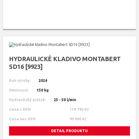
HYDRAULICKÉ KLADIVO MONTABERT
SD16 [9923]
Rok výroby:
2024
Hmotnost:
150 kg
Hydraulický průtok:
25 - 50 l/min
Cena s DPH
119 790 Kč
Cena bez DPH
99 000 Kč
DETAIL PRODUKTU