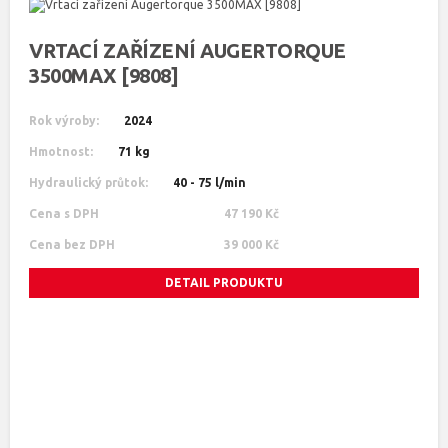
VRTACÍ ZAŘÍZENÍ AUGERTORQUE
3500MAX [9808]
Rok výroby:
2024
Hmotnost:
71 kg
Hydraulický průtok:
40 - 75 l/min
Cena s DPH
47 190 Kč
Cena bez DPH
39 000 Kč
DETAIL PRODUKTU