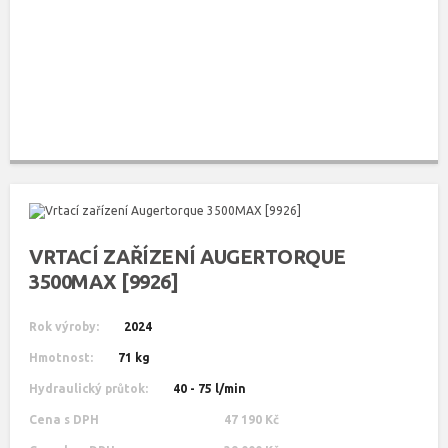
VRTACÍ ZAŘÍZENÍ AUGERTORQUE
3500MAX [9926]
Rok výroby:
2024
Hmotnost:
71 kg
Hydraulický průtok:
40 - 75 l/min
Cena s DPH
47 190 Kč