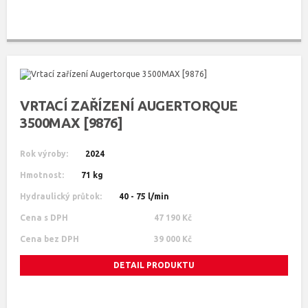
VRTACÍ ZAŘÍZENÍ AUGERTORQUE
3500MAX [9876]
Rok výroby:
2024
Hmotnost:
71 kg
Hydraulický průtok:
40 - 75 l/min
Cena s DPH
47 190 Kč
Cena bez DPH
39 000 Kč
DETAIL PRODUKTU