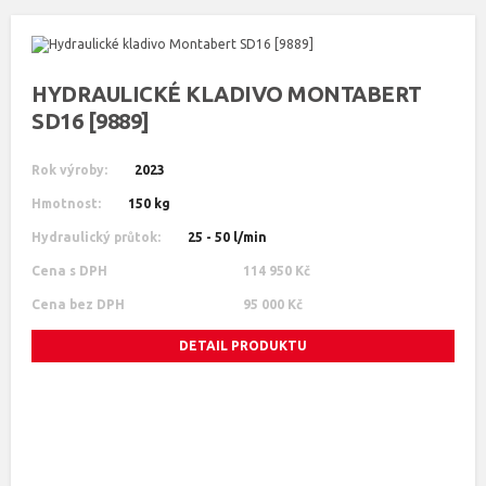
HYDRAULICKÉ KLADIVO MONTABERT
SD16 [9889]
Rok výroby:
2023
Hmotnost:
150 kg
Hydraulický průtok:
25 - 50 l/min
Cena s DPH
114 950 Kč
Cena bez DPH
95 000 Kč
DETAIL PRODUKTU