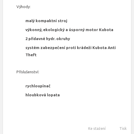
Výhody:
malý kompaktní stroj
výkonný, ekologický a úsporný motor Kubota
2 přídavné hydr. okruhy
systém zabezpečení proti krádeži Kubota Anti
Theft
Příslušenství:
rychloupínač
hloubková lopata
Ke stažení
Tisk