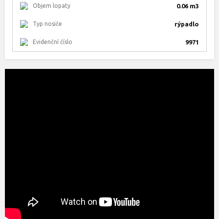
Objem lopaty
0.06 m3
Typ nosiče
rýpadlo
Evidenční číslo
9971