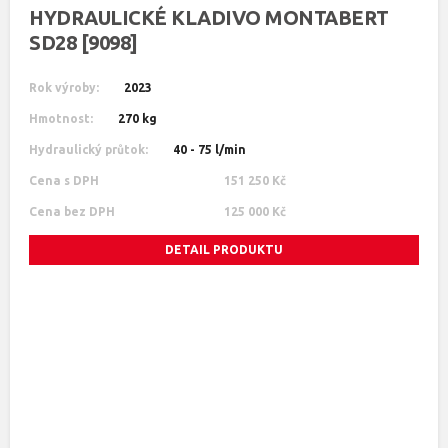
HYDRAULICKÉ KLADIVO MONTABERT
SD28 [9098]
Rok výroby:
2023
Hmotnost:
270 kg
Hydraulický průtok:
40 - 75 l/min
Cena s DPH
151 250 Kč
Cena bez DPH
125 000 Kč
DETAIL PRODUKTU