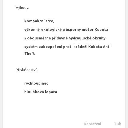
Výhody:
kompaktní stroj
výkonný, ekologický a úsporný motor Kubota
2 obousměrné přídavné hydraulucké okruhy
systém zabezpečení proti krádeži Kubota Anti
Theft
Příslušenství:
rychloupínač
hloubková lopata
Ke stažení
Tisk