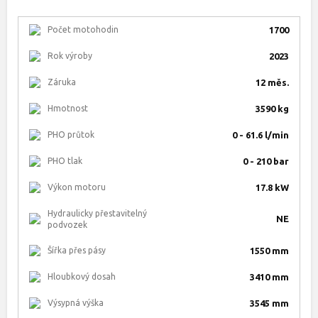
Počet motohodin
1700
Rok výroby
2023
Záruka
12 měs.
Hmotnost
3590 kg
PHO průtok
0 - 61.6 l/min
PHO tlak
0 - 210 bar
Výkon motoru
17.8 kW
Hydraulicky přestavitelný
NE
podvozek
Šířka přes pásy
1550 mm
Hloubkový dosah
3410 mm
Výsypná výška
3545 mm