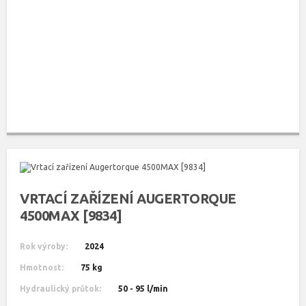
VRTACÍ ZAŘÍZENÍ AUGERTORQUE
4500MAX [9834]
Rok výroby:
2024
Hmotnost:
75 kg
Hydraulický průtok:
50 - 95 l/min