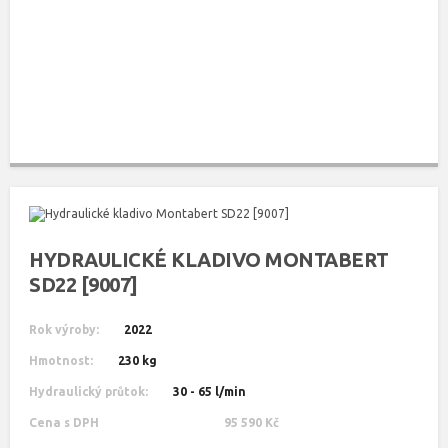
HYDRAULICKÉ KLADIVO MONTABERT
SD22 [9007]
Rok výroby:
2022
Hmotnost:
230 kg
Hydraulický průtok:
30 - 65 l/min
Cena s DPH
95 590 Kč