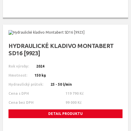
HYDRAULICKÉ KLADIVO MONTABERT
SD16 [9923]
Rok výroby:
2024
Hmotnost:
150 kg
Hydraulický průtok:
25 - 50 l/min
Cena s DPH
119 790 Kč
Cena bez DPH
99 000 Kč
DETAIL PRODUKTU