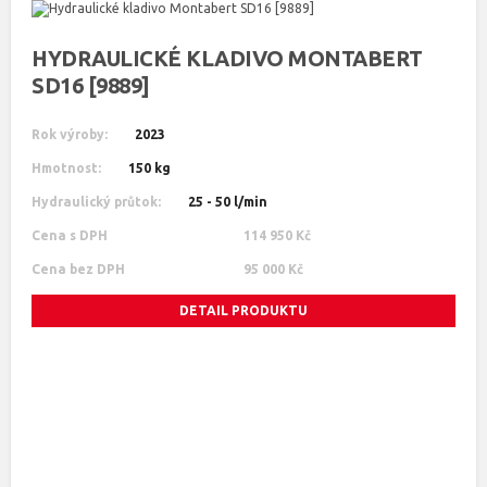
HYDRAULICKÉ KLADIVO MONTABERT
SD16 [9889]
Rok výroby:
2023
Hmotnost:
150 kg
Hydraulický průtok:
25 - 50 l/min
Cena s DPH
114 950 Kč
Cena bez DPH
95 000 Kč
DETAIL PRODUKTU