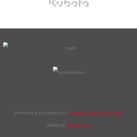
COPYRIGHT © 2026 STAVES S.R.O.
|
ZOBRAZIT DESKTOPOVOU VERZI
CREATED BY
ORBINET S.R.O.