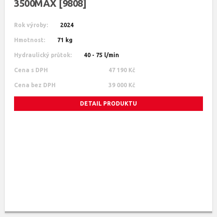
3500MAX [9808]
Rok výroby:
2024
Hmotnost:
71 kg
Hydraulický průtok:
40 - 75 l/min
Cena s DPH
47 190 Kč
Cena bez DPH
39 000 Kč
DETAIL PRODUKTU