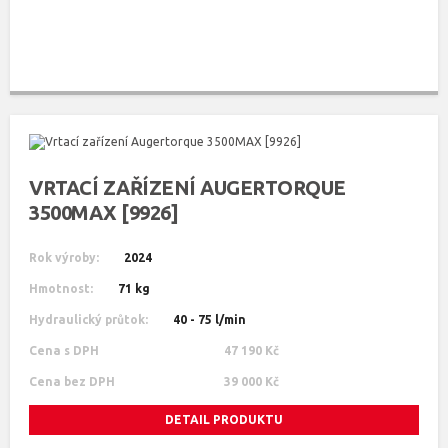
VRTACÍ ZAŘÍZENÍ AUGERTORQUE
3500MAX [9926]
Rok výroby:
2024
Hmotnost:
71 kg
Hydraulický průtok:
40 - 75 l/min
Cena s DPH
47 190 Kč
Cena bez DPH
39 000 Kč
DETAIL PRODUKTU