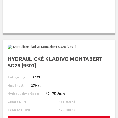
HYDRAULICKÉ KLADIVO MONTABERT
SD28 [9501]
Rok výroby:
2023
Hmotnost:
270 kg
Hydraulický průtok:
40 - 75 l/min
Cena s DPH
151 250 Kč
Cena bez DPH
125 000 Kč