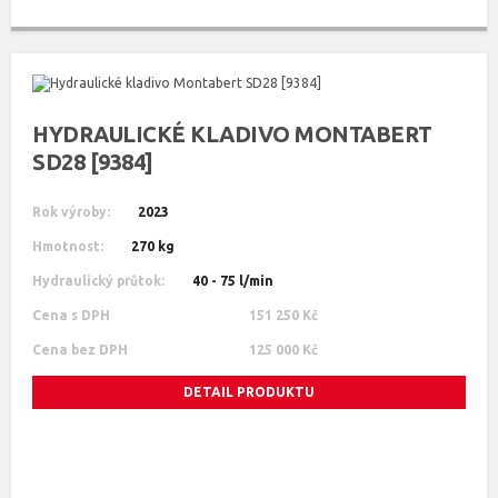
HYDRAULICKÉ KLADIVO MONTABERT
SD28 [9384]
Rok výroby:
2023
Hmotnost:
270 kg
Hydraulický průtok:
40 - 75 l/min
Cena s DPH
151 250 Kč
Cena bez DPH
125 000 Kč
DETAIL PRODUKTU