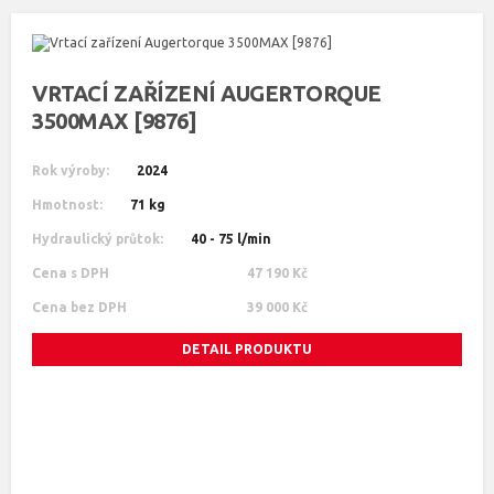
VRTACÍ ZAŘÍZENÍ AUGERTORQUE
3500MAX [9876]
Rok výroby:
2024
Hmotnost:
71 kg
Hydraulický průtok:
40 - 75 l/min
Cena s DPH
47 190 Kč
Cena bez DPH
39 000 Kč
DETAIL PRODUKTU