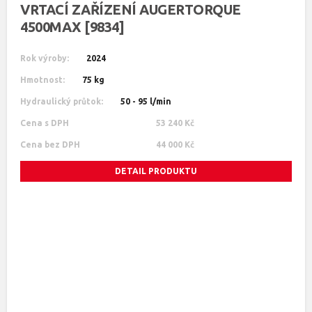
VRTACÍ ZAŘÍZENÍ AUGERTORQUE
4500MAX [9834]
Rok výroby:
2024
Hmotnost:
75 kg
Hydraulický průtok:
50 - 95 l/min
Cena s DPH
53 240 Kč
Cena bez DPH
44 000 Kč
DETAIL PRODUKTU