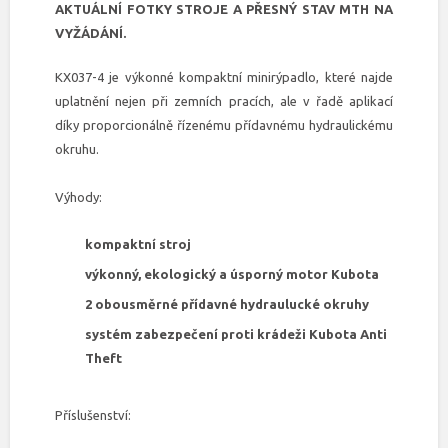
AKTUÁLNÍ FOTKY STROJE A PŘESNÝ STAV MTH NA
VYŽÁDÁNÍ.
KX037-4 je výkonné kompaktní minirýpadlo, které najde
uplatnění nejen při zemních pracích, ale v řadě aplikací
díky proporcionálně řízenému přídavnému hydraulickému
okruhu.
Výhody:
kompaktní stroj
výkonný, ekologický a úsporný motor Kubota
2 obousměrné přídavné hydraulucké okruhy
systém zabezpečení proti krádeži Kubota Anti
Theft
Příslušenství: