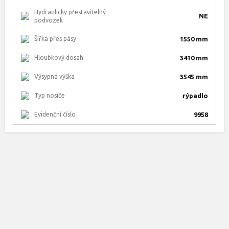
Hydraulicky přestavitelný
NE
podvozek
Šířka přes pásy
1550 mm
Hloubkový dosah
3410 mm
Výsypná výška
3545 mm
Typ nosiče
rýpadlo
Evidenční číslo
9958