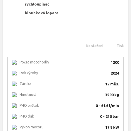
rychloupínač
hloubková lopata
Ke stažení
Tisk
Počet motohodin
1200
Rok výroby
2024
Záruka
12 měs.
Hmotnost
3590 kg
PHO průtok
0 - 61.6 l/min
PHO tlak
0 - 210 bar
Výkon motoru
17.8 kW