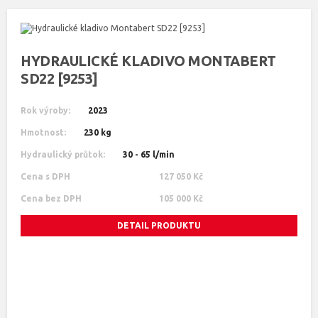
HYDRAULICKÉ KLADIVO MONTABERT
SD22 [9253]
Rok výroby:
2023
Hmotnost:
230 kg
Hydraulický průtok:
30 - 65 l/min
Cena s DPH
127 050 Kč
Cena bez DPH
105 000 Kč
DETAIL PRODUKTU