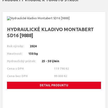
HYDRAULICKÉ KLADIVO MONTABERT
SD16 [9888]
Rok výroby:
2024
Hmotnost:
150 kg
Hydraulický průtok:
25 - 50 l/min
Cena s DPH
119 790 Kč
Cena bez DPH
99 000 Kč
DETAIL PRODUKTU