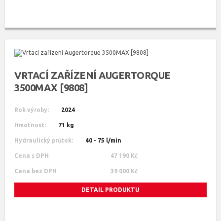
VRTACÍ ZAŘÍZENÍ AUGERTORQUE
3500MAX [9808]
Rok výroby:
2024
Hmotnost:
71 kg
Hydraulický průtok:
40 - 75 l/min
Cena s DPH
47 190 Kč
Cena bez DPH
39 000 Kč
DETAIL PRODUKTU