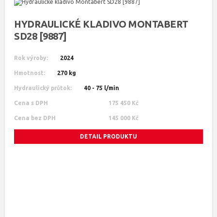
HYDRAULICKÉ KLADIVO MONTABERT
SD28 [9887]
Rok výroby:
2024
Hmotnost:
270 kg
Hydraulický průtok:
40 - 75 l/min
Cena s DPH
175 450 Kč
Cena bez DPH
145 000 Kč
DETAIL PRODUKTU