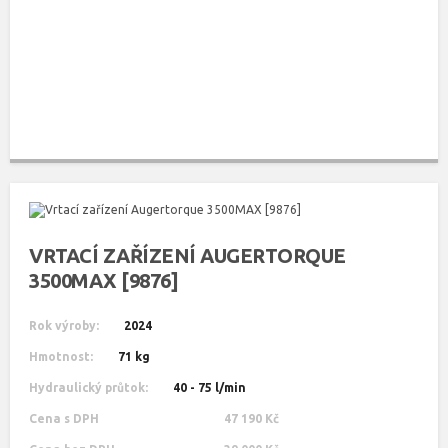
VRTACÍ ZAŘÍZENÍ AUGERTORQUE
3500MAX [9876]
Rok výroby:
2024
Hmotnost:
71 kg
Hydraulický průtok:
40 - 75 l/min
Cena s DPH
47 190 Kč