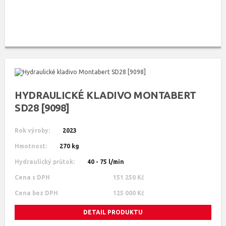
HYDRAULICKÉ KLADIVO MONTABERT
SD28 [9098]
Rok výroby:
2023
Hmotnost:
270 kg
Hydraulický průtok:
40 - 75 l/min
Cena s DPH
151 250 Kč
Cena bez DPH
125 000 Kč
DETAIL PRODUKTU