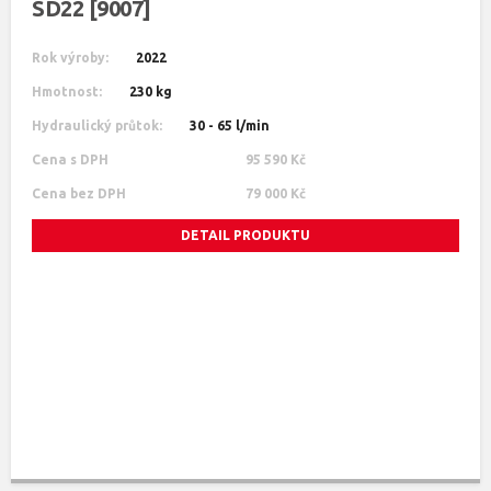
SD22 [9007]
Rok výroby:
2022
Hmotnost:
230 kg
Hydraulický průtok:
30 - 65 l/min
Cena s DPH
95 590 Kč
Cena bez DPH
79 000 Kč
DETAIL PRODUKTU