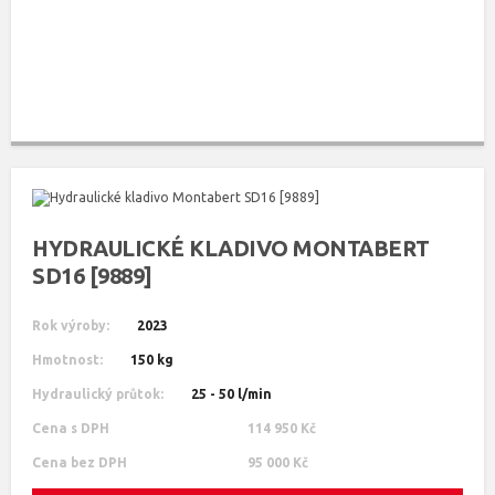
HYDRAULICKÉ KLADIVO MONTABERT
SD16 [9889]
Rok výroby:
2023
Hmotnost:
150 kg
Hydraulický průtok:
25 - 50 l/min
Cena s DPH
114 950 Kč
Cena bez DPH
95 000 Kč