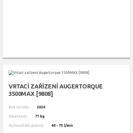
VRTACÍ ZAŘÍZENÍ AUGERTORQUE
3500MAX [9808]
Rok výroby:
2024
Hmotnost:
71 kg
Hydraulický průtok:
40 - 75 l/min