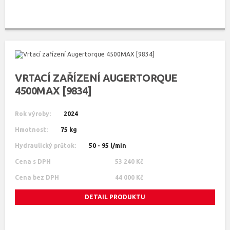
VRTACÍ ZAŘÍZENÍ AUGERTORQUE
4500MAX [9834]
Rok výroby:
2024
Hmotnost:
75 kg
Hydraulický průtok:
50 - 95 l/min
Cena s DPH
53 240 Kč
Cena bez DPH
44 000 Kč
DETAIL PRODUKTU