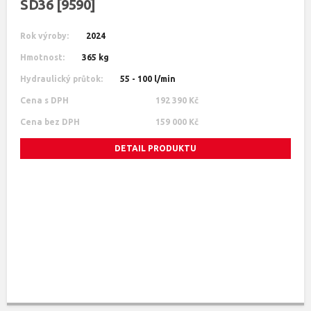
SD36 [9590]
Rok výroby:
2024
Hmotnost:
365 kg
Hydraulický průtok:
55 - 100 l/min
Cena s DPH
192 390 Kč
Cena bez DPH
159 000 Kč
DETAIL PRODUKTU