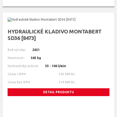
HYDRAULICKÉ KLADIVO MONTABERT
SD36 [8473]
Rok výroby:
2021
Hmotnost:
365 kg
Hydraulický průtok:
55 - 100 l/min
Cena s DPH
143 990 Kč
Cena bez DPH
119 000 Kč
DETAIL PRODUKTU