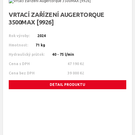
VRTACÍ ZAŘÍZENÍ AUGERTORQUE
3500MAX [9926]
Rok výroby:
2024
Hmotnost:
71 kg
Hydraulický průtok:
40 - 75 l/min
Cena s DPH
47 190 Kč
Cena bez DPH
39 000 Kč
DETAIL PRODUKTU