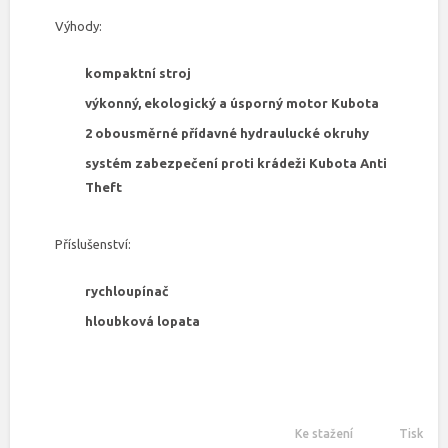
Výhody:
kompaktní stroj
výkonný, ekologický a úsporný motor Kubota
2 obousměrné přídavné hydraulucké okruhy
systém zabezpečení proti krádeži Kubota Anti
Theft
Příslušenství:
rychloupínač
hloubková lopata
Ke stažení
Tisk