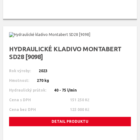
HYDRAULICKÉ KLADIVO MONTABERT
SD28 [9098]
Rok výroby:
2023
Hmotnost:
270 kg
Hydraulický průtok:
40 - 75 l/min
Cena s DPH
151 250 Kč
Cena bez DPH
125 000 Kč
DETAIL PRODUKTU