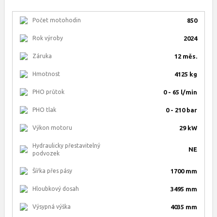
Počet motohodin
850
Rok výroby
2024
Záruka
12 měs.
Hmotnost
4125 kg
PHO průtok
0 - 65 l/min
PHO tlak
0 - 210 bar
Výkon motoru
29 kW
Hydraulicky přestavitelný
NE
podvozek
Šířka přes pásy
1700 mm
Hloubkový dosah
3495 mm
Výsypná výška
4035 mm