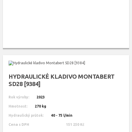
HYDRAULICKÉ KLADIVO MONTABERT
SD28 [9384]
Rok výroby:
2023
Hmotnost:
270 kg
Hydraulický průtok:
40 - 75 l/min
Cena s DPH
151 250 Kč