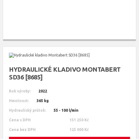
HYDRAULICKÉ KLADIVO MONTABERT
SD36 [8685]
Rok výroby:
2022
Hmotnost:
365 kg
Hydraulický průtok:
55 - 100 l/min
Cena s DPH
151 250 Kč
Cena bez DPH
125 000 Kč