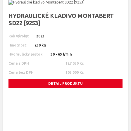
HYDRAULICKÉ KLADIVO MONTABERT
SD22 [9253]
Rok výroby:
2023
Hmotnost:
230 kg
Hydraulický průtok:
30 - 65 l/min
Cena s DPH
127 050 Kč
Cena bez DPH
105 000 Kč
DETAIL PRODUKTU