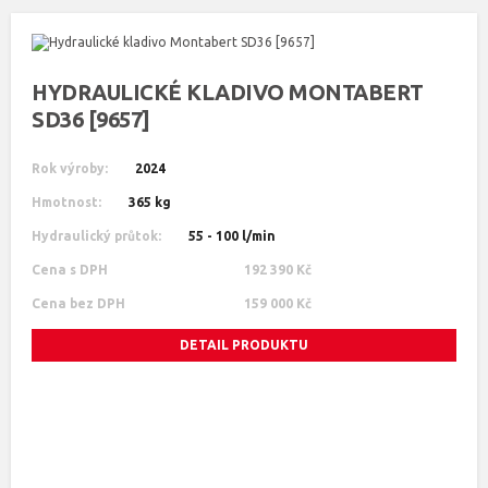
HYDRAULICKÉ KLADIVO MONTABERT
SD36 [9657]
Rok výroby:
2024
Hmotnost:
365 kg
Hydraulický průtok:
55 - 100 l/min
Cena s DPH
192 390 Kč
Cena bez DPH
159 000 Kč
DETAIL PRODUKTU