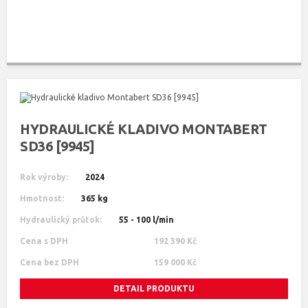
HYDRAULICKÉ KLADIVO MONTABERT
SD36 [9945]
Rok výroby:
2024
Hmotnost:
365 kg
Hydraulický průtok:
55 - 100 l/min
Cena s DPH
192 390 Kč
Cena bez DPH
159 000 Kč
DETAIL PRODUKTU