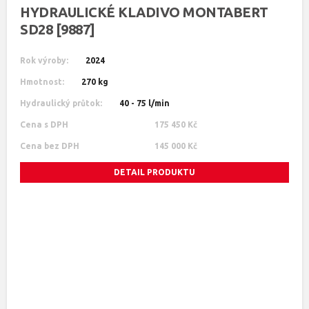
HYDRAULICKÉ KLADIVO MONTABERT
SD28 [9887]
Rok výroby:
2024
Hmotnost:
270 kg
Hydraulický průtok:
40 - 75 l/min
Cena s DPH
175 450 Kč
Cena bez DPH
145 000 Kč
DETAIL PRODUKTU