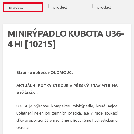
MINIRÝPADLO KUBOTA U36-
4 HI [10215]
Stroj na pobočce OLOMOUC.
AKTUÁLNÍ FOTKY STROJE A PŘESNÝ STAV MTH NA
VYŽÁDÁNÍ.
U36-4 je výkonné kompaktní minirýpadlo, které najde
uplatnění nejen při zemních pracích, ale v řadě aplikací
díky proporcionálně řízenému přídavnému hydraulickému
okruhu.