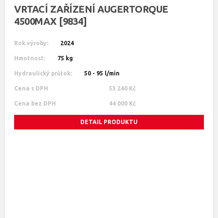
VRTACÍ ZAŘÍZENÍ AUGERTORQUE
4500MAX [9834]
Rok výroby:
2024
Hmotnost:
75 kg
Hydraulický průtok:
50 - 95 l/min
Cena s DPH
53 240 Kč
Cena bez DPH
44 000 Kč
DETAIL PRODUKTU