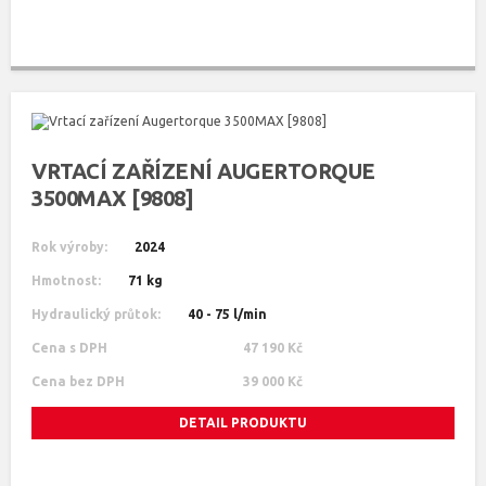
VRTACÍ ZAŘÍZENÍ AUGERTORQUE
3500MAX [9808]
Rok výroby:
2024
Hmotnost:
71 kg
Hydraulický průtok:
40 - 75 l/min
Cena s DPH
47 190 Kč
Cena bez DPH
39 000 Kč
DETAIL PRODUKTU