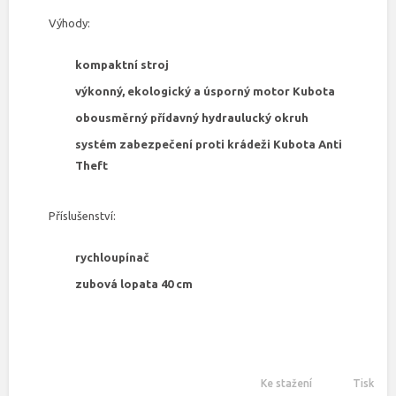
Výhody:
kompaktní stroj
výkonný, ekologický a úsporný motor Kubota
obousměrný přídavný hydraulucký okruh
systém zabezpečení proti krádeži Kubota Anti
Theft
Příslušenství:
rychloupínač
zubová lopata 40 cm
Ke stažení
Tisk