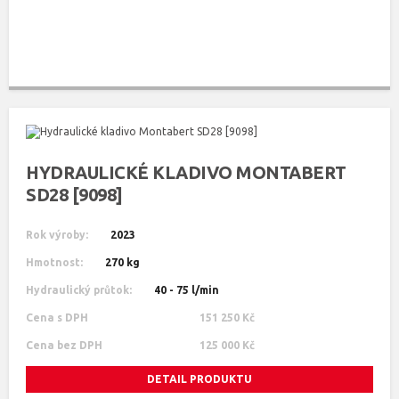
HYDRAULICKÉ KLADIVO MONTABERT
SD28 [9098]
Rok výroby:
2023
Hmotnost:
270 kg
Hydraulický průtok:
40 - 75 l/min
Cena s DPH
151 250 Kč
Cena bez DPH
125 000 Kč
DETAIL PRODUKTU