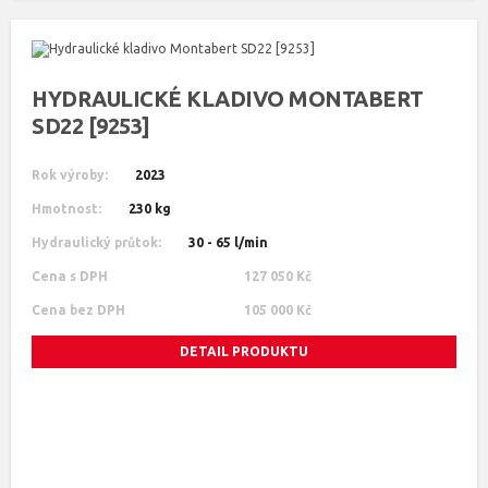
HYDRAULICKÉ KLADIVO MONTABERT
SD22 [9253]
Rok výroby:
2023
Hmotnost:
230 kg
Hydraulický průtok:
30 - 65 l/min
Cena s DPH
127 050 Kč
Cena bez DPH
105 000 Kč
DETAIL PRODUKTU