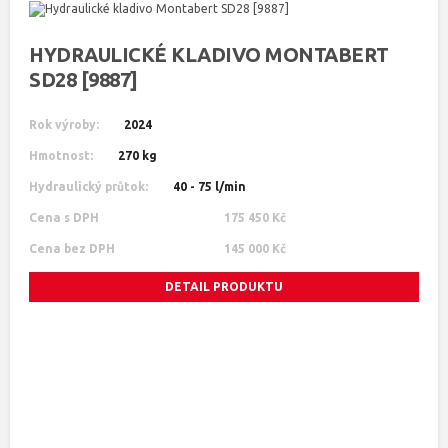
HYDRAULICKÉ KLADIVO MONTABERT
SD28 [9887]
Rok výroby:
2024
Hmotnost:
270 kg
Hydraulický průtok:
40 - 75 l/min
Cena s DPH
175 450 Kč
Cena bez DPH
145 000 Kč
DETAIL PRODUKTU