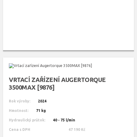
VRTACÍ ZAŘÍZENÍ AUGERTORQUE
3500MAX [9876]
Rok výroby:
2024
Hmotnost:
71 kg
Hydraulický průtok:
40 - 75 l/min
Cena s DPH
47 190 Kč