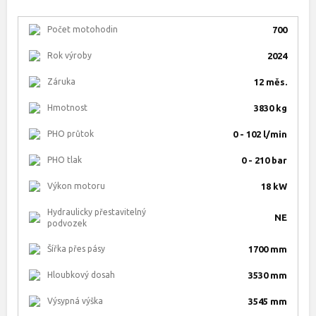
Počet motohodin
700
Rok výroby
2024
Záruka
12 měs.
Hmotnost
3830 kg
PHO průtok
0 - 102 l/min
PHO tlak
0 - 210 bar
Výkon motoru
18 kW
Hydraulicky přestavitelný
NE
podvozek
Šířka přes pásy
1700 mm
Hloubkový dosah
3530 mm
Výsypná výška
3545 mm