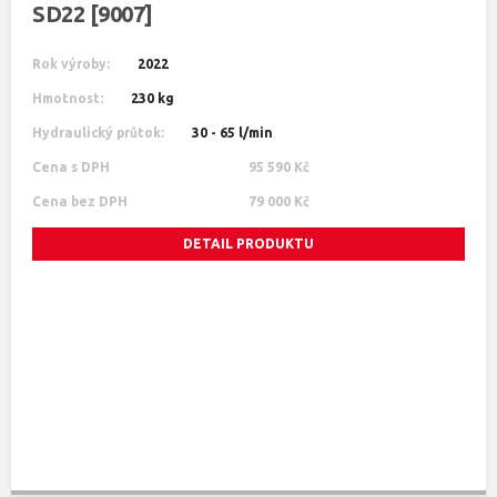
SD22 [9007]
Rok výroby:
2022
Hmotnost:
230 kg
Hydraulický průtok:
30 - 65 l/min
Cena s DPH
95 590 Kč
Cena bez DPH
79 000 Kč
DETAIL PRODUKTU