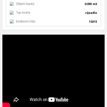
Objem lopaty
0.093 m3
Typ nosiče
rýpadlo
Evidenční číslo
10215