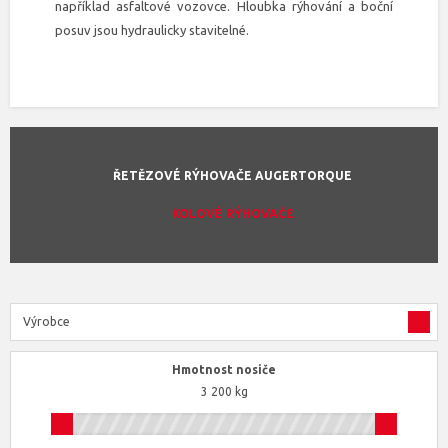
například asfaltové vozovce. Hloubka rýhování a boční
posuv jsou hydraulicky stavitelné.
ŘETĚZOVÉ RÝHOVAČE AUGERTORQUE
KOLOVÉ RÝHOVAČE
Výrobce
Hmotnost nosiče
3 200 kg