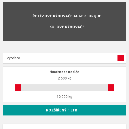
ŘETĚZOVÉ RÝHOVAČE AUGERTORQUE
KOLOVÉ RÝHOVAČE
Výrobce
Hmotnost nosiče
2 500 kg
10 000 kg
ROZŠÍŘENÝ FILTR