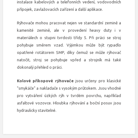
instalace kabelových a telefonních vedení, vodovodních
přípojek, zavlažovacích zařízení a další aplikace.
Rýhovače mohou pracovat nejen ve standardní zemině a
kamenité zemině, ale v provedení heavy duty i v
materiálech o stupni tvrdosti třídy 5. Při práci se stroj
pohybuje směrem vzad. Výjimkou může být rypadlo
opatřené rotátorem SMP, díky čemuž se může rýhovač
natočit, stroj se pohybuje vpřed a strojník má také
dokonalý přehled o práci.
Kolové příkopové rýhovače
jsou určeny pro klasické
"smykáče" a nakladače s vysokým průtokem. Jsou vhodné
pro vytváření úzkých rýh v tvrdém povrchu, například
asfaltové vozovce. Hloubka rýhování a boční posuv jsou
hydraulicky stavitelné.