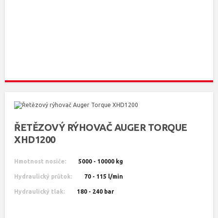
ŘETĚZOVÝ RÝHOVAČ AUGER TORQUE
XHD1200
Hmotnost nosiče:
5000 - 10000 kg
Hydraulický průtok:
70 - 115 l/min
Hydraulický tlak:
180 - 240 bar