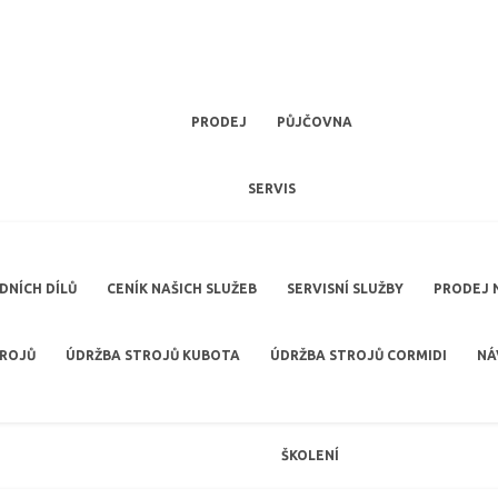
PRODEJ
PŮJČOVNA
SERVIS
NÍCH DÍLŮ
CENÍK NAŠICH SLUŽEB
SERVISNÍ SLUŽBY
PRODEJ 
TROJŮ
ÚDRŽBA STROJŮ KUBOTA
ÚDRŽBA STROJŮ CORMIDI
NÁ
ŠKOLENÍ