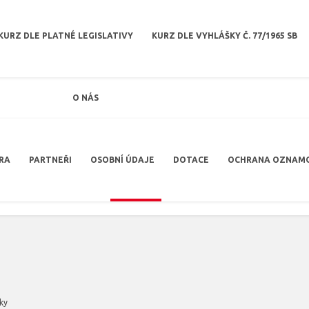
KURZ DLE PLATNÉ LEGISLATIVY
KURZ DLE VYHLÁŠKY Č. 77/1965 SB
O NÁS
RA
PARTNEŘI
OSOBNÍ ÚDAJE
DOTACE
OCHRANA OZNAM
ky