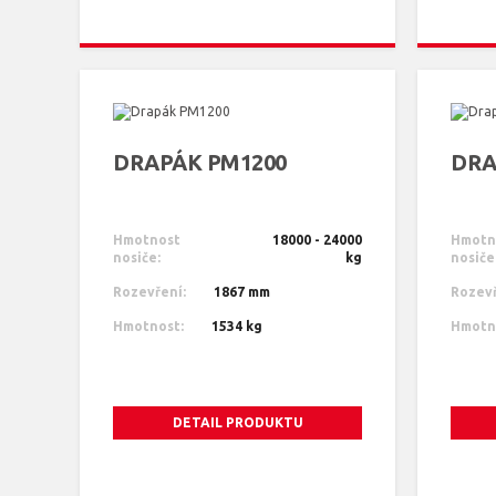
DRAPÁK PM1200
DRA
Hmotnost
18000 - 24000
Hmotn
nosiče:
kg
nosiče
Rozevření:
1867 mm
Rozevř
Hmotnost:
1534 kg
Hmotn
DETAIL PRODUKTU