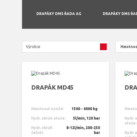
DRAPÁKY DMS ŘADA AG
DRAPÁKY DMS ŘA
Výrobce
Hmotnos
DRAPÁK MD45
DRA
Hmotnost nosiče:
1500 - 4000 kg
Hmotno
Hydr. okruh otoče:
5l/min, 120 bar
Hydr. 
otoče:
Hydr. okruh
8-12l/min, 200-250
čelistí:
bar
Hydr. 