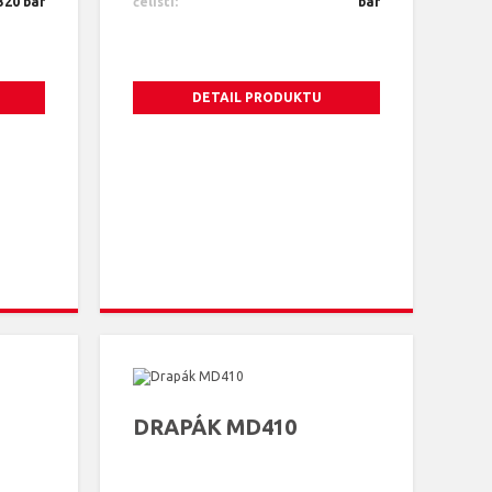
320 bar
čelistí:
bar
DETAIL PRODUKTU
DRAPÁK MD410