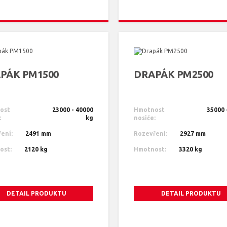
PÁK PM1500
DRAPÁK PM2500
ost
23000 - 40000
Hmotnost
35000 
:
kg
nosiče:
ení:
2491 mm
Rozevření:
2927 mm
ost:
2120 kg
Hmotnost:
3320 kg
DETAIL PRODUKTU
DETAIL PRODUKTU