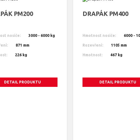
PÁK PM200
DRAPÁK PM400
st nosiče:
3000 - 6000 kg
Hmotnost nosiče:
6000 - 1
ení:
871 mm
Rozevření:
1105 mm
ost:
226 kg
Hmotnost:
467 kg
DETAIL PRODUKTU
DETAIL PRODUKTU