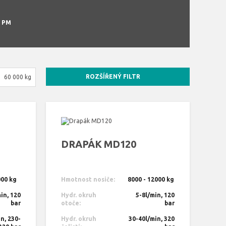
 PM
ROZŠÍŘENÝ FILTR
60 000 kg
DRAPÁK MD120
000 kg
Hmotnost nosiče:
8000 - 12000 kg
in, 120
Hydr. okruh
5-8l/min, 120
bar
otoče:
bar
n, 230-
Hydr. okruh
30-40l/min, 320