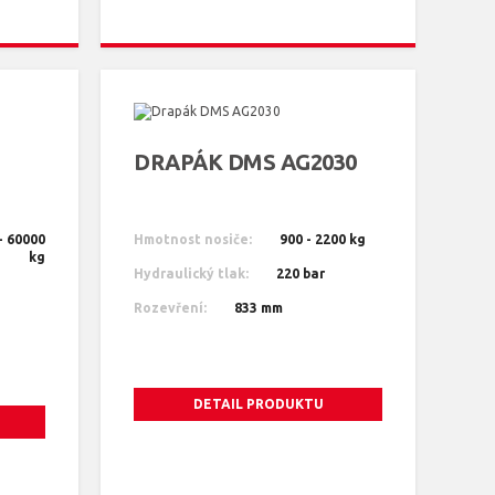
DRAPÁK DMS AG2030
- 60000
Hmotnost nosiče:
900 - 2200 kg
kg
Hydraulický tlak:
220 bar
Rozevření:
833 mm
DETAIL PRODUKTU