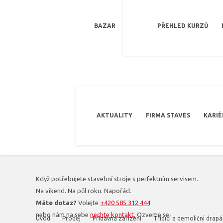
BAZAR
PŘEHLED KURZŮ
AKTUALITY
FIRMA STAVES
KARIÉ
Když potřebujete stavební stroje s perfektním servisem.
Na víkend. Na půl roku. Napořád.
Máte dotaz?
Volejte
+420 585 312 444
nebo nám na sebe
nechte kontakt.
Ozveme se.
Úvod
Prodej
Přídavná zařízení
Třídicí a demoliční drapá