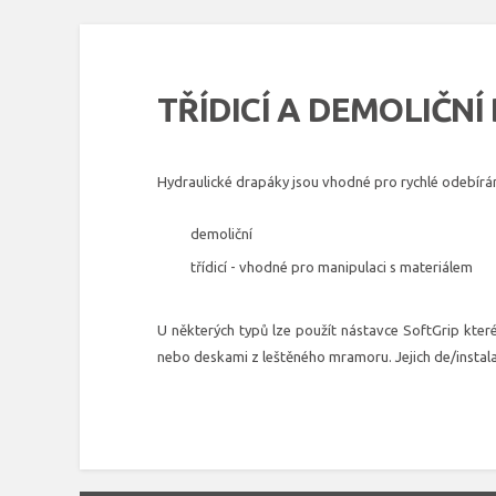
TŘÍDICÍ A DEMOLIČN
Hydraulické drapáky jsou vhodné pro rychlé odebírán
demoliční
třídicí - vhodné pro manipulaci s materiálem
U některých typů lze použít nástavce SoftGrip kter
nebo deskami z leštěného mramoru. Jejich de/instala