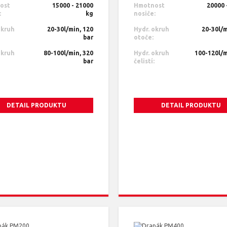
ost
15000 - 21000
Hmotnost
20000 
:
kg
nosiče:
okruh
20-30l/min, 120
Hydr. okruh
20-30l/m
bar
otoče:
okruh
80-100l/min, 320
Hydr. okruh
100-120l/m
bar
čelistí:
DETAIL PRODUKTU
DETAIL PRODUKTU