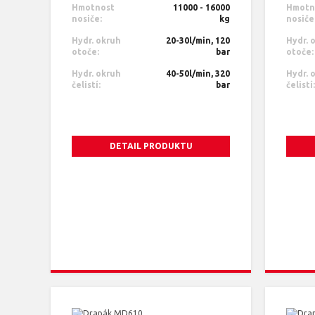
Hmotnost
11000 - 16000
Hmotn
nosiče:
kg
nosiče
Hydr. okruh
20-30l/min, 120
Hydr. 
otoče:
bar
otoče:
Hydr. okruh
40-50l/min, 320
Hydr. 
čelistí:
bar
čelistí:
DETAIL PRODUKTU