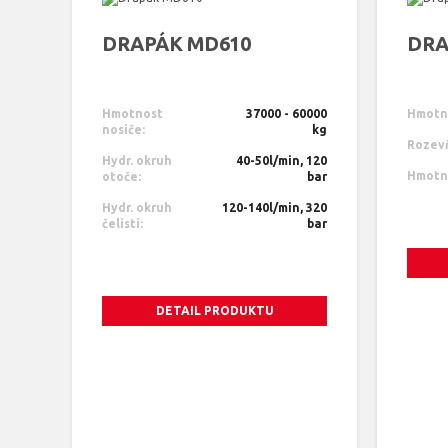
DRAPÁK MD610
DRA
Hmotnost
37000 - 60000
Hmotno
nosiče:
kg
Rozevř
Hydr. okruh
40-50l/min, 120
Hmotn
otoče:
bar
Hydr. okruh
120-140l/min, 320
čelistí:
bar
DETAIL PRODUKTU