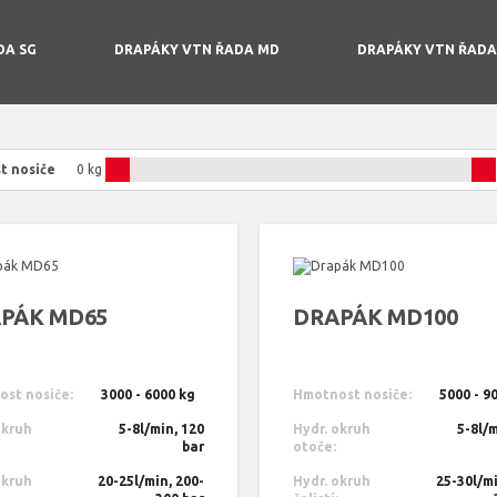
DA SG
DRAPÁKY VTN ŘADA MD
DRAPÁKY VTN ŘADA
t nosiče
0 kg
PÁK MD65
DRAPÁK MD100
st nosiče:
3000 - 6000 kg
Hmotnost nosiče:
5000 - 9
okruh
5-8l/min, 120
Hydr. okruh
5-8l/m
bar
otoče:
okruh
20-25l/min, 200-
Hydr. okruh
25-30l/mi