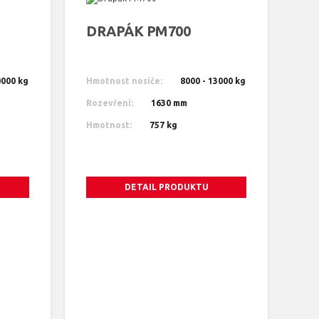
DRAPÁK PM700
0000 kg
Hmotnost nosiče:
8000 - 13000 kg
Rozevření:
1630 mm
Hmotnost:
757 kg
DETAIL PRODUKTU