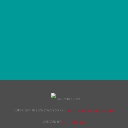
COPYRIGHT © 2026 STAVES S.R.O.
|
ZOBRAZIT DESKTOPOVOU VERZI
CREATED BY
ORBINET S.R.O.