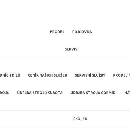
PRODEJ
PŮJČOVNA
SERVIS
NÍCH DÍLŮ
CENÍK NAŠICH SLUŽEB
SERVISNÍ SLUŽBY
PRODEJ 
TROJŮ
ÚDRŽBA STROJŮ KUBOTA
ÚDRŽBA STROJŮ CORMIDI
NÁ
ŠKOLENÍ