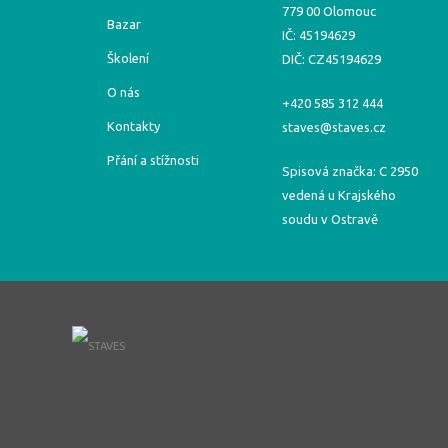
779 00 Olomouc
Bazar
IČ: 45194629
Školení
DIČ: CZ45194629
O nás
+420 585 312 444
Kontakty
staves@staves.cz
Přání a stížnosti
Spisová značka: C 2950
vedená u Krajského
soudu v Ostravě