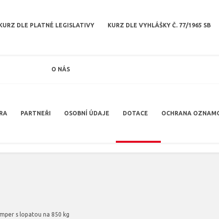
KURZ DLE PLATNÉ LEGISLATIVY
KURZ DLE VYHLÁŠKY Č. 77/1965 SB
O NÁS
RA
PARTNEŘI
OSOBNÍ ÚDAJE
DOTACE
OCHRANA OZNAM
mper s lopatou na 850 kg