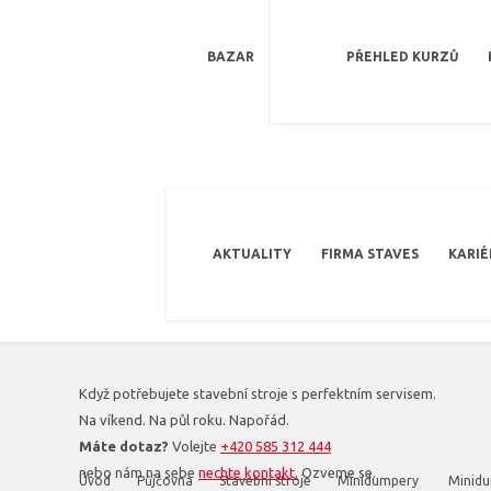
BAZAR
PŘEHLED KURZŮ
AKTUALITY
FIRMA STAVES
KARIÉ
Když potřebujete stavební stroje s perfektním servisem.
Na víkend. Na půl roku. Napořád.
Máte dotaz?
Volejte
+420 585 312 444
nebo nám na sebe
nechte kontakt.
Ozveme se.
Úvod
Půjčovna
Stavební stroje
Minidumpery
Minidu