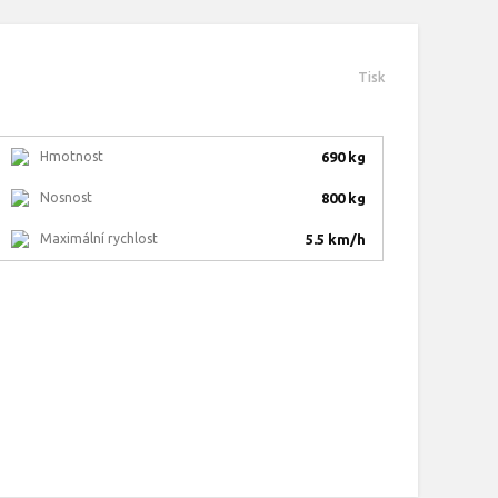
Tisk
Hmotnost
690 kg
Nosnost
800 kg
Maximální rychlost
5.5 km/h