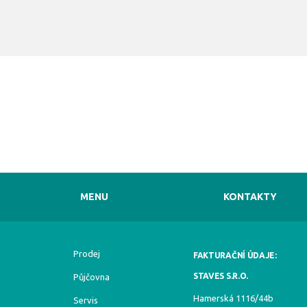
MENU
KONTAKTY
Prodej
FAKTURAČNÍ ÚDAJE:
STAVES S.R.O.
Půjčovna
Hamerská 1116/44b
Servis