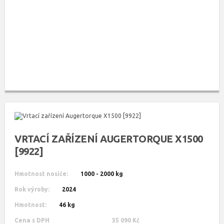
VRTACÍ ZAŘÍZENÍ AUGERTORQUE X1500
[9922]
Hmotnost nosiče:
1000 - 2000 kg
Rok výroby:
2024
Hmotnost:
46 kg
Cena s DPH
35 090 Kč