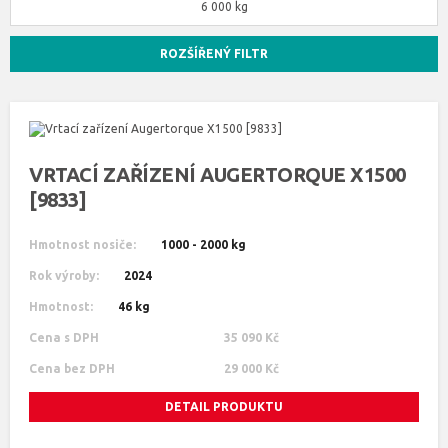
6 000 kg
ROZŠÍŘENÝ FILTR
VRTACÍ ZAŘÍZENÍ AUGERTORQUE X1500
[9833]
Hmotnost nosiče:
1000 - 2000 kg
Rok výroby:
2024
Hmotnost:
46 kg
Cena s DPH
35 090 Kč
Cena bez DPH
29 000 Kč
DETAIL PRODUKTU