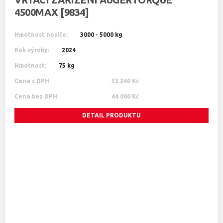
4500MAX [9834]
Hmotnost nosiče:
3000 - 5000 kg
Rok výroby:
2024
Hmotnost:
75 kg
Cena s DPH
53 240 Kč
Cena bez DPH
44 000 Kč
DETAIL PRODUKTU