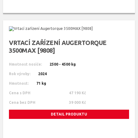
VRTACÍ ZAŘÍZENÍ AUGERTORQUE
3500MAX [9808]
Hmotnost nosiče:
2500 - 4500 kg
Rok výroby:
2024
Hmotnost:
71 kg
Cena s DPH
47 190 Kč
Cena bez DPH
39 000 Kč
DETAIL PRODUKTU