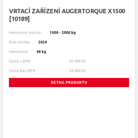
VRTACÍ ZAŘÍZENÍ AUGERTORQUE X1500
[10189]
Hmotnost nosiče:
1000 - 2000 kg
Rok výroby:
2024
Hmotnost:
46 kg
Cena s DPH
35 090 Kč
Cena bez DPH
29 000 Kč
DETAIL PRODUKTU