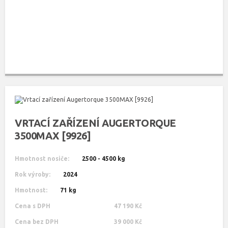
VRTACÍ ZAŘÍZENÍ AUGERTORQUE
3500MAX [9926]
Hmotnost nosiče:
2500 - 4500 kg
Rok výroby:
2024
Hmotnost:
71 kg
Cena s DPH
47 190 Kč
Cena bez DPH
39 000 Kč