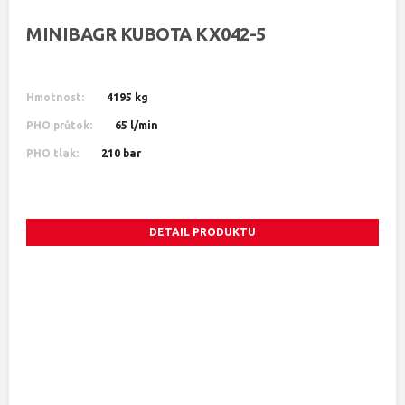
MINIBAGR KUBOTA KX042-5
Hmotnost:
4195 kg
PHO průtok:
65 l/min
PHO tlak:
210 bar
DETAIL PRODUKTU