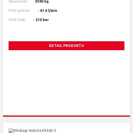
Hmotnost:
3590 kg
PHO průtok:
- 61.6 l/min
PHO tlak:
- 210 bar
DETAIL PRODUKTU