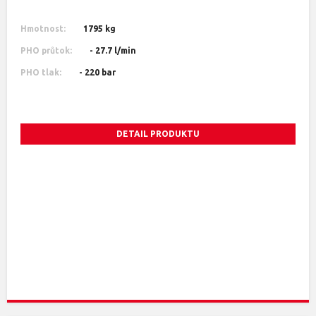
Hmotnost:
1795 kg
PHO průtok:
- 27.7 l/min
PHO tlak:
- 220 bar
DETAIL PRODUKTU