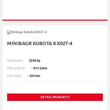
MINIBAGR KUBOTA KX027-4
Hmotnost:
2590 kg
PHO průtok:
- 47.3 l/min
PHO tlak:
- 230 bar
DETAIL PRODUKTU