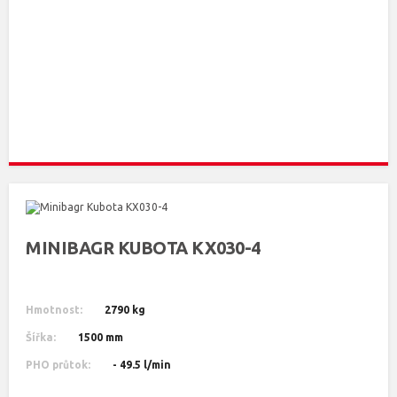
MINIBAGR KUBOTA KX030-4
Hmotnost:
2790 kg
Šířka:
1500 mm
PHO průtok:
- 49.5 l/min