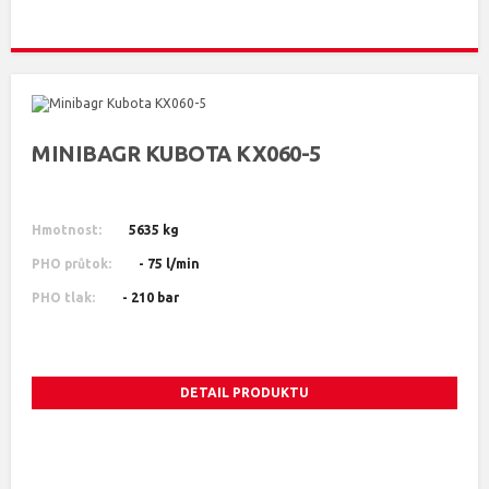
MINIBAGR KUBOTA KX060-5
Hmotnost:
5635 kg
PHO průtok:
- 75 l/min
PHO tlak:
- 210 bar
DETAIL PRODUKTU