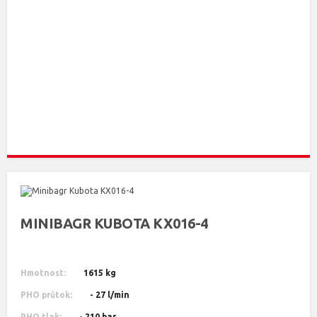
MINIBAGR KUBOTA KX016-4
Hmotnost:
1615 kg
PHO průtok:
- 27 l/min
PHO tlak:
- 210 bar