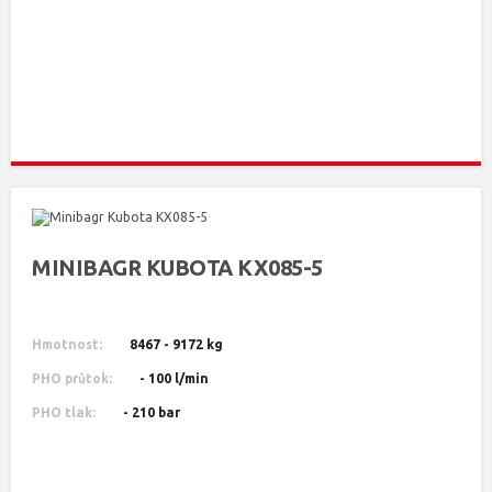
MINIBAGR KUBOTA KX085-5
Hmotnost:
8467 - 9172 kg
PHO průtok:
- 100 l/min
PHO tlak:
- 210 bar