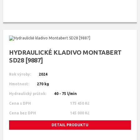
HYDRAULICKÉ KLADIVO MONTABERT
SD28 [9887]
Rok výroby:
2024
Hmotnost:
270 kg
Hydraulický průtok:
40 - 75 l/min
Cena s DPH
175 450 Kč
Cena bez DPH
145 000 Kč
DETAIL PRODUKTU