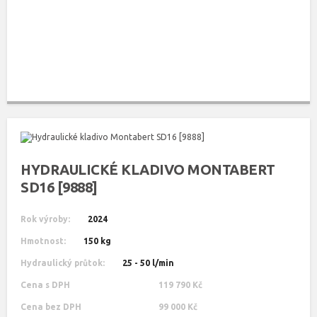
HYDRAULICKÉ KLADIVO MONTABERT
SD16 [9888]
Rok výroby:
2024
Hmotnost:
150 kg
Hydraulický průtok:
25 - 50 l/min
Cena s DPH
119 790 Kč
Cena bez DPH
99 000 Kč