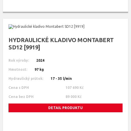
HYDRAULICKÉ KLADIVO MONTABERT
SD12 [9919]
Rok výroby:
2024
Hmotnost:
97 kg
Hydraulický průtok:
17 - 35 l/min
Cena s DPH
107 690 Kč
Cena bez DPH
89 000 Kč
DETAIL PRODUKTU