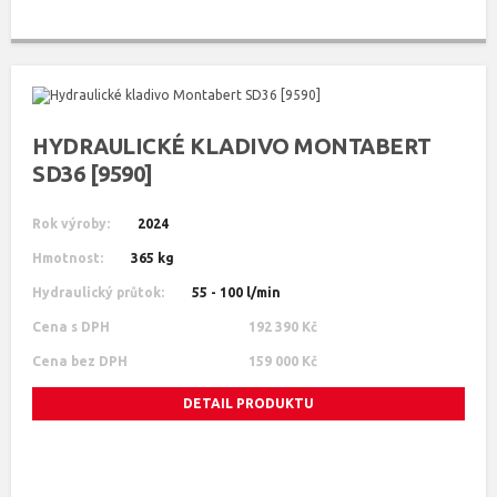
HYDRAULICKÉ KLADIVO MONTABERT
SD36 [9590]
Rok výroby:
2024
Hmotnost:
365 kg
Hydraulický průtok:
55 - 100 l/min
Cena s DPH
192 390 Kč
Cena bez DPH
159 000 Kč
DETAIL PRODUKTU