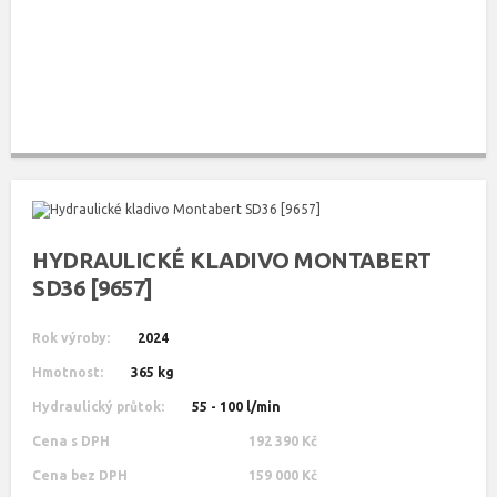
HYDRAULICKÉ KLADIVO MONTABERT
SD36 [9657]
Rok výroby:
2024
Hmotnost:
365 kg
Hydraulický průtok:
55 - 100 l/min
Cena s DPH
192 390 Kč
Cena bez DPH
159 000 Kč