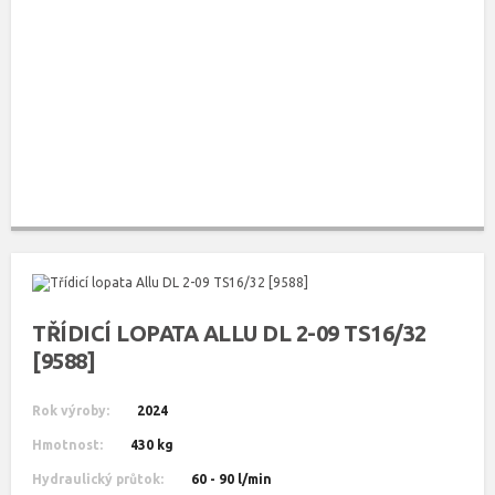
TŘÍDICÍ LOPATA ALLU DL 2-09 TS16/32
[9588]
Rok výroby:
2024
Hmotnost:
430 kg
Hydraulický průtok:
60 - 90 l/min