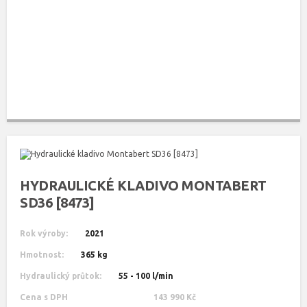
HYDRAULICKÉ KLADIVO MONTABERT
SD36 [8473]
Rok výroby:
2021
Hmotnost:
365 kg
Hydraulický průtok:
55 - 100 l/min
Cena s DPH
143 990 Kč