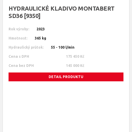
HYDRAULICKÉ KLADIVO MONTABERT
SD36 [9350]
Rok výroby:
2023
Hmotnost:
365 kg
Hydraulický průtok:
55 - 100 l/min
Cena s DPH
175 450 Kč
Cena bez DPH
145 000 Kč
DETAIL PRODUKTU