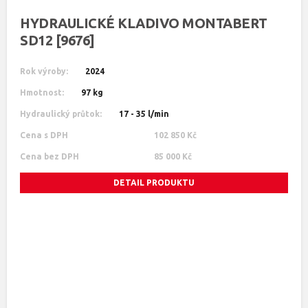
HYDRAULICKÉ KLADIVO MONTABERT
SD12 [9676]
Rok výroby:
2024
Hmotnost:
97 kg
Hydraulický průtok:
17 - 35 l/min
Cena s DPH
102 850 Kč
Cena bez DPH
85 000 Kč
DETAIL PRODUKTU