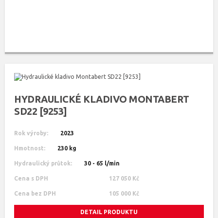
HYDRAULICKÉ KLADIVO MONTABERT
SD22 [9253]
Rok výroby:
2023
Hmotnost:
230 kg
Hydraulický průtok:
30 - 65 l/min
Cena s DPH
127 050 Kč
Cena bez DPH
105 000 Kč
DETAIL PRODUKTU