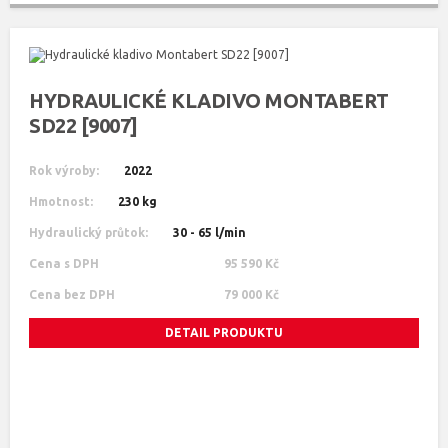
HYDRAULICKÉ KLADIVO MONTABERT
SD22 [9007]
Rok výroby:
2022
Hmotnost:
230 kg
Hydraulický průtok:
30 - 65 l/min
Cena s DPH
95 590 Kč
Cena bez DPH
79 000 Kč
DETAIL PRODUKTU