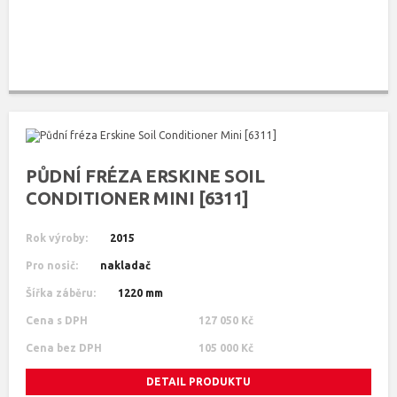
PŮDNÍ FRÉZA ERSKINE SOIL
CONDITIONER MINI [6311]
Rok výroby:
2015
Pro nosič:
nakladač
Šířka záběru:
1220 mm
Cena s DPH
127 050 Kč
Cena bez DPH
105 000 Kč
DETAIL PRODUKTU