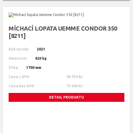
MÍCHACÍ LOPATA UEMME CONDOR 350
[8211]
Rok výroby:
2021
Hmotnost:
420 kg
Šířka:
1700 mm
Cena s DPH
90 750 Kč
Cena bez DPH
75 000 Kč
DETAIL PRODUKTU