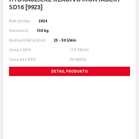
SD16 [9923]
Rok výroby:
2024
Hmotnost:
150 kg
Hydraulický průtok:
25 - 50 l/min
Cena s DPH
119 790 Kč
Cena bez DPH
99 000 Kč
DETAIL PRODUKTU