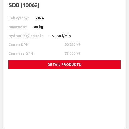
SD8 [10062]
Rok výroby:
2024
Hmotnost:
80 kg
Hydraulický průtok:
15 - 30 l/min
Cena s DPH
90 750 Kč
Cena bez DPH
75 000 Kč
DETAIL PRODUKTU