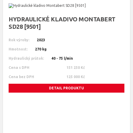
HYDRAULICKÉ KLADIVO MONTABERT
SD28 [9501]
Rok výroby:
2023
Hmotnost:
270 kg
Hydraulický průtok:
40 - 75 l/min
Cena s DPH
151 250 Kč
Cena bez DPH
125 000 Kč
DETAIL PRODUKTU